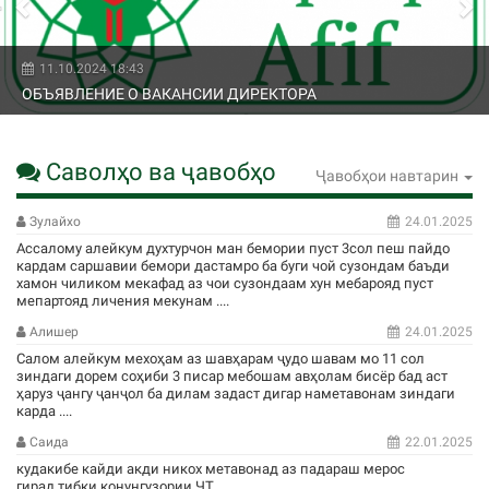
11.10.2024 18:43
ОБЪЯВЛЕНИЕ О ВАКАНСИИ ДИРЕКТОРА
Саволҳо ва ҷавобҳо
Ҷавобҳои навтарин
Зулайхо
24.01.2025
Ассалому алейкум духтурчон ман бемории пуст 3сол пеш пайдо
кардам саршавии бемори дастамро ба буги чой сузондам баъди
хамон чиликом мекафад аз чои сузондаам хун мебарояд пуст
мепартояд личения мекунам ....
Алишер
24.01.2025
Салом алейкум мехоҳам аз шавҳарам ҷудо шавам мо 11 сол
зиндаги дорем соҳиби 3 писар мебошам авҳолам бисёр бад аст
ҳаруз ҷангу ҷанҷол ба дилам задаст дигар наметавонам зиндаги
карда ....
Саида
22.01.2025
кудакибе кайди акди никох метавонад аз падараш мерос
гирад,тибки конунгузории ЧТ