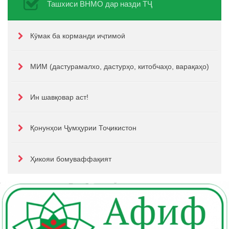
Ташхиси ВНМО дар назди ТҶ
Кӯмак ба корманди иҷтимоӣ
МИМ (дастурамалхо, дастурҳо, китобчаҳо, варақаҳо)
Ин шавқовар аст!
Қонунҳои Ҷумҳурии Тоҷикистон
Ҳикояи бомуваффақият