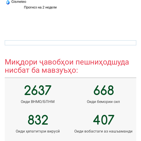
Gismeteo
Прогноз на 2 недели
rizvon50@mail.ru
a
Миқдори ҷавобҳои пешниҳодшуда
нисбат ба мавзуъҳо:
2637
668
Оиди ВНМО/БПНМ
Оиди бемории сил
832
407
Оиди ҳепатитҳои вирусӣ
Оиди вобастаги аз нашъаманди