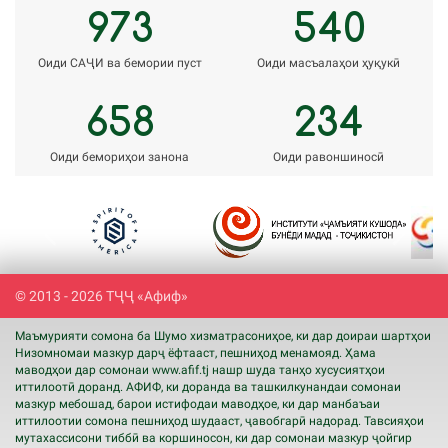
973
540
Оиди САҶИ ва бемории пуст
Оиди масъалаҳои ҳуқукӣ
658
234
Оиди бемориҳои занона
Оиди равоншиносӣ
Previous
Next
© 2013 - 2026 ТҶҶ «Афиф»
Маъмурияти сомона ба Шумо хизматрасониҳое, ки дар доираи шартҳои
Низомномаи мазкур дарҷ ёфтааст, пешниҳод менамояд. Ҳама
маводҳои дар сомонаи www.
afif
.tj нашр шуда танҳо хусусиятҳои
иттилоотӣ доранд. АФИФ, ки доранда ва ташкилкунандаи сомонаи
мазкур мебошад, барои истифодаи маводҳое, ки дар манбаъаи
иттилоотии сомона пешниҳод шудааст, ҷавобгарӣ надорад. Тавсияҳои
мутахассисони тиббӣ ва коршиносон, ки дар сомонаи мазкур ҷойгир