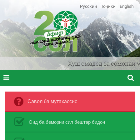
Русский
Тоҷики
English
Хуш омадед ба сомонаи www
Савол ба мутахассис
Оид ба бемории сил бештар бидон