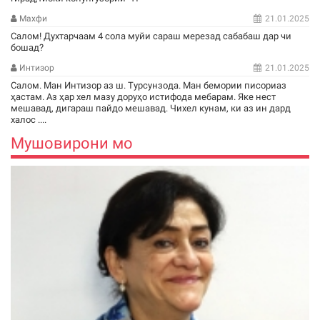
Махфи
21.01.2025
Салом! Духтарчаам 4 сола муйи сараш мерезад сабабаш дар чи
бошад?
Интизор
21.01.2025
Салом. Ман Интизор аз ш. Турсунзода. Ман бемории писориаз
ҳастам. Аз ҳар хел мазу доруҳо истифода мебарам. Яке нест
мешавад, дигараш пайдо мешавад. Чихел кунам, ки аз ин дард
халос ....
Мушовирони мо