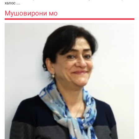
халос ....
Мушовирони мо