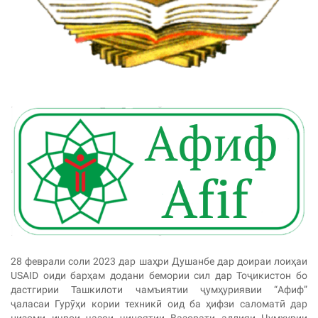
28 феврали соли 2023 дар шаҳри Душанбе дар доираи лоиҳаи
USAID оиди барҳам додани бемории сил дар Тоҷикистон бо
дастгирии Ташкилоти чамъиятии ҷумҳуриявии “Aфиф”
ҷаласаи Гурӯҳи кории техникӣ оид ба ҳифзи саломатӣ дар
низоми иҷрои ҷазои ҷиноятии Вазорати адлияи Ҷумҳурии