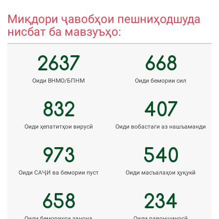
rizvon50@mail.ru
a
Миқдори ҷавобҳои пешниҳодшуда
нисбат ба мавзуъҳо:
2637
668
Оиди ВНМО/БПНМ
Оиди бемории сил
832
407
Оиди ҳепатитҳои вирусӣ
Оиди вобастаги аз нашъаманди
973
540
Оиди САҶИ ва бемории пуст
Оиди масъалаҳои ҳуқукӣ
658
234
Оиди бемориҳои занона
Оиди равоншиносӣ