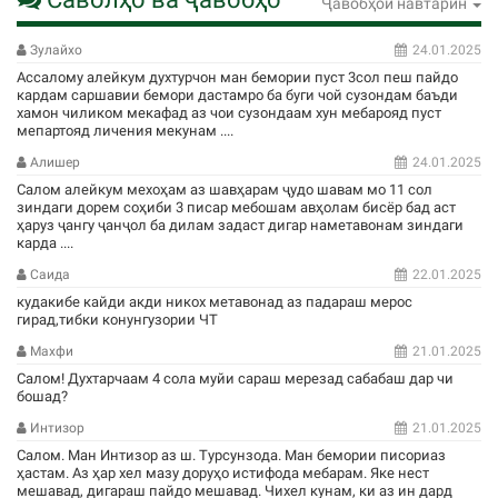
Ҷавобҳои навтарин
Зулайхо
24.01.2025
Ассалому алейкум духтурчон ман бемории пуст 3сол пеш пайдо
кардам саршавии бемори дастамро ба буги чой сузондам баъди
хамон чиликом мекафад аз чои сузондаам хун мебарояд пуст
мепартояд личения мекунам ....
Алишер
24.01.2025
Салом алейкум мехоҳам аз шавҳарам ҷудо шавам мо 11 сол
зиндаги дорем соҳиби 3 писар мебошам авҳолам бисёр бад аст
ҳаруз ҷангу ҷанҷол ба дилам задаст дигар наметавонам зиндаги
карда ....
Саида
22.01.2025
кудакибе кайди акди никох метавонад аз падараш мерос
гирад,тибки конунгузории ЧТ
Махфи
21.01.2025
Салом! Духтарчаам 4 сола муйи сараш мерезад сабабаш дар чи
бошад?
Интизор
21.01.2025
Салом. Ман Интизор аз ш. Турсунзода. Ман бемории писориаз
ҳастам. Аз ҳар хел мазу доруҳо истифода мебарам. Яке нест
мешавад, дигараш пайдо мешавад. Чихел кунам, ки аз ин дард