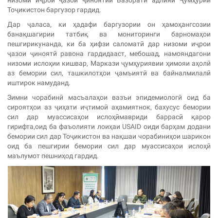
Тоҷикистон баргузор гардид.
Дар ҷаласа, ки ҳадафи баргузории он ҳамоҳангсозии
банақшагирии татбиқ ва мониторинги барномаҳои
пешгирикунанда, ки ба ҳифзи саломатӣ дар низоми иҷрои
ҷазои ҷиноятӣ равона гардидааст, мебошад, намояндагони
низоми ислоҳии кишвар, Маркази ҷумҳуриявии ҳимояи аҳолӣ
аз бемории сил, ташкилотҳои ҷамъиятӣ ва байналмилалӣ
иштирок намуданд.
Зимни чорабинӣ масъалаҳои вазъи эпидемиологӣ оид ба
сироятҳои аз ҷиҳати иҷтимоӣ аҳамиятнок, бахусус бемории
сил дар муассисаҳои ислоҳӣмавриди баррасӣ қарор
гирифта,оид ба фаъолияти лоиҳаи USAID оиди барҳам додани
бемории сил дар Тоҷикистон ва нақшаи чорабиниҳои шарикон
оид ба пешгирии бемории сил дар муассисаҳои ислоҳӣ
маълумот пешниҳод гардид.