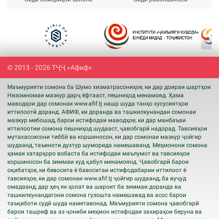
Previous
Next
© 2013 - 2026 ТҶҶ «Афиф»
Маъмурияти сомона ба Шумо хизматрасониҳое, ки дар доираи шартҳои
Низомномаи мазкур дарҷ ёфтааст, пешниҳод менамояд. Ҳама
маводҳои дар сомонаи www.
afif
.tj нашр шуда танҳо хусусиятҳои
иттилоотӣ доранд. АФИФ, ки доранда ва ташкилкунандаи сомонаи
мазкур мебошад, барои истифодаи маводҳое, ки дар манбаъаи
иттилоотии сомона пешниҳод шудааст, ҷавобгарӣ надорад. Тавсияҳои
мутахассисони тиббӣ ва коршиносон, ки дар сомонаи мазкур ҷойгир
шудаанд, таъиноти духтур шуморида намешаванд. Меҳмонони сомона
ҳамаи хатарҳоро вобаста ба истифодаи маълумот ва тавсияҳои
коршиносон ба зиммаи худ қабул менамоянд. Ҷавобгарӣ барои
оқибатҳое, ки бевосита ё бавоситаи истифодабарии иттилоот ё
тавсияҳое, ки дар сомонаи www.
afif
.tj ҷойгир шудаанд, ба вуҷуд
омадаанд, дар ҳеҷ як ҳолат ва шароит ба зиммаи доранда ва
ташкилкунандагони сомона гузошта намешавад ва асос барои
таъқиботи судӣ шуда наметавонад. Маъмурияти сомона ҷавобгарӣ
барои ташриф ва аз ҷониби меҳмон истифодаи захираҳои беруна ва