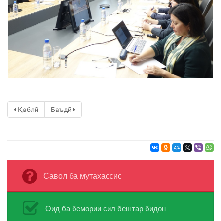
Қаблӣ
Баъдӣ
Савол ба мутахассис
Оид ба бемории сил бештар бидон