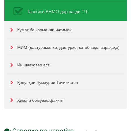
Ташхиси ВНМО дар назди ТҶ
Кӯмак ба корманди иҷтимоӣ
МИМ (дастурамалхо, дастурҳо, китобчаҳо, варақаҳо)
Ин шавқовар аст!
Қонунҳои Ҷумҳурии Тоҷикистон
Ҳикояи бомуваффақият
Саволҳо ва ҷавобҳо