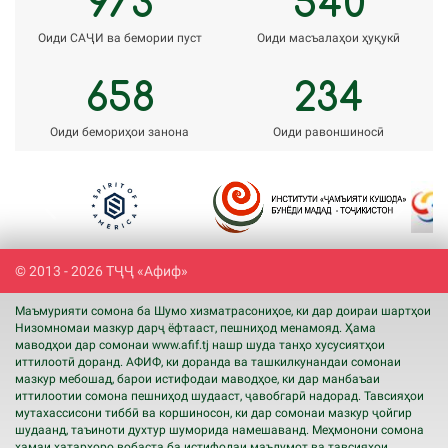
973
540
Оиди САҶИ ва бемории пуст
Оиди масъалаҳои ҳуқукӣ
658
234
Оиди бемориҳои занона
Оиди равоншиносӣ
Previous
Next
© 2013 - 2026 ТҶҶ «Афиф»
Маъмурияти сомона ба Шумо хизматрасониҳое, ки дар доираи шартҳои
Низомномаи мазкур дарҷ ёфтааст, пешниҳод менамояд. Ҳама
маводҳои дар сомонаи www.
afif
.tj нашр шуда танҳо хусусиятҳои
иттилоотӣ доранд. АФИФ, ки доранда ва ташкилкунандаи сомонаи
мазкур мебошад, барои истифодаи маводҳое, ки дар манбаъаи
иттилоотии сомона пешниҳод шудааст, ҷавобгарӣ надорад. Тавсияҳои
мутахассисони тиббӣ ва коршиносон, ки дар сомонаи мазкур ҷойгир
шудаанд, таъиноти духтур шуморида намешаванд. Меҳмонони сомона
ҳамаи хатарҳоро вобаста ба истифодаи маълумот ва тавсияҳои