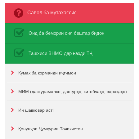
Савол ба мутахассис
Оид ба бемории сил бештар бидон
Ташхиси ВНМО дар назди ТҶ
Кӯмак ба корманди иҷтимоӣ
МИМ (дастурамалхо, дастурҳо, китобчаҳо, варақаҳо)
Ин шавқовар аст!
Қонунҳои Ҷумҳурии Тоҷикистон