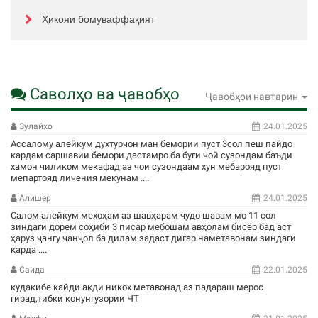
Ҳикояи бомуваффақият
Саволҳо ва ҷавобҳо
Ҷавобҳои навтарин
Зулайхо
24.01.2025
Ассалому алейкум духтурчон ман бемории пуст 3сол пеш пайдо
кардам саршавии бемори дастамро ба буги чой сузондам баъди
хамон чиликом мекафад аз чои сузондаам хун мебарояд пуст
мепартояд личения мекунам ....
Алишер
24.01.2025
Салом алейкум мехоҳам аз шавҳарам ҷудо шавам мо 11 сол
зиндаги дорем соҳиби 3 писар мебошам авҳолам бисёр бад аст
ҳаруз ҷангу ҷанҷол ба дилам задаст дигар наметавонам зиндаги
карда ....
Саида
22.01.2025
кудакибе кайди акди никох метавонад аз падараш мерос
гирад,тибки конунгузории ЧТ