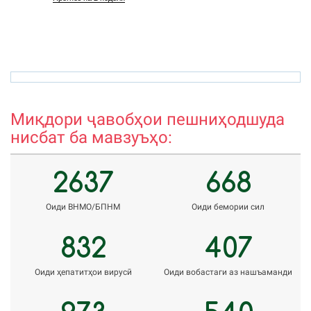
rholnazarov@mail.ru
h
Миқдори ҷавобҳои пешниҳодшуда
нисбат ба мавзуъҳо:
2637
668
Оиди ВНМО/БПНМ
Оиди бемории сил
832
407
Оиди ҳепатитҳои вирусӣ
Оиди вобастаги аз нашъаманди