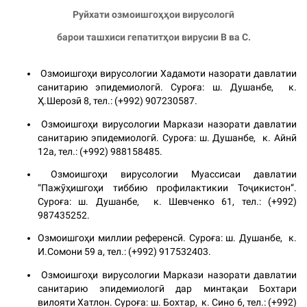
Руйхати озмоишгоҳҳои вирусологӣ
барои ташхиси гепатитҳои вирусии В ва С.
Озмоишгоҳи вирусологии Хадамоти назорати давлатии
санитарию эпидемиологӣ. Суроға: ш. Душанбе, к.
Ҳ.Шерозӣ 8, тел.: (+992) 907230587.
Озмоишгоҳи вирусологии Маркази назорати давлатии
санитарию эпидемиологӣ. Суроға: ш. Душанбе, к. Айнӣ
12а, тел.: (+992) 988158485.
Озмоишгоҳи вирусологии Муассисаи давлатии
“Пажӯҳишгоҳи тиббию профилактикии Тоҷикистон”.
Суроға: ш. Душанбе, к. Шевченко 61, тел.: (+992)
987435252.
Озмоишгоҳи миллии референсӣ. Суроға: ш. Душанбе, к.
И.Сомони 59 а, тел.: (+992) 917532403.
Озмоишгоҳи вирусологии Маркази назорати давлатии
санитарию эпидемиологӣ дар минтақаи Бохтари
вилояти Хатлон. Суроға: ш. Бохтар, к. Сино 6, тел.: (+992)