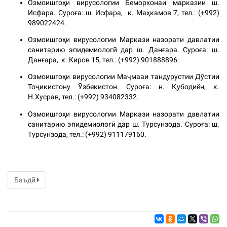
Озмоишгоҳи вирусологии Беморхонаи марказии ш.
Исфара. Суроға: ш. Исфара, к. Маҳкамов 7, тел.: (+992)
989022424.
Озмоишгоҳи вирусологии Маркази назорати давлатии
санитарию эпидемиологӣ дар ш. Данғара. Суроға: ш.
Данғара, к. Киров 15, тел.: (+992) 901888896.
Озмоишгоҳи вирусологии Маҷмааи тандурустии Дӯстии
Тоҷикистону Ӯзбекистон. Суроға: н. Қубодиён, к.
Н.Хусрав, тел.: (+992) 934082332.
Озмоишгоҳи вирусологии Маркази назорати давлатии
санитарию эпидемиологӣ дар ш. Турсунзода. Суроға: ш.
Турсунзода, тел.: (+992) 911179160.
Баъдӣ