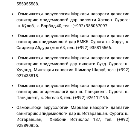
555055588.
Озмоишгоҳи вирусологии Маркази назорати давлатии
санитарию эпидемиологӣ дар вилояти Хатлон. Суроға:
ш. Кӯлоб, к. Борбад 40, тел.: (+992) 988067097.
Озмоишгоҳи вирусологии Маркази назорати давлатии
санитарию эпидемиологӣ дар ВМКБ. Суроға: ш. Хоруғ, к.
Саидмир Абдураҳмон 63, тел.: (+992) 935815566.
Озмоишгоҳи вирусологии Маркази назорати давлатии
санитарию эпидемиологӣ дар вилояти Суғд. Суроға: ш.
Хуҷанд, Минтақаи саноатии Шимолу Шарқӣ, тел.: (+992)
927438818.
Озмоишгоҳи вирусологии Маркази назорати давлатии
санитарию эпидемиологӣ дар ш. Панҷакент. Суроға: ш.
Панҷакент, к. Энгелс 8, тел.: (+992) 926112196.
Озмоишгоҳи вирусологии Маркази назорати давлатии
санитарию эпидемиологӣ дар ш. Истаравшан. Суроға: ш.
Истаравшан, Хиёбони Истиқлол 187, тел.: (+992)
928890855.