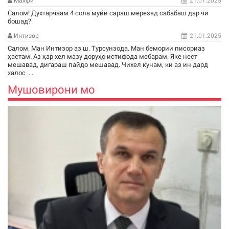
Махфи
21.01.2025
Салом! Духтарчаам 4 сола муйи сараш мерезад сабабаш дар чи
бошад?
Интизор
21.01.2025
Салом. Ман Интизор аз ш. Турсунзода. Ман бемории писориаз
ҳастам. Аз ҳар хел мазу доруҳо истифода мебарам. Яке нест
мешавад, дигараш пайдо мешавад. Чихел кунам, ки аз ин дард
халос ....
Мушовирони мо