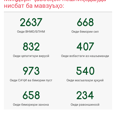
нисбат ба мавзуъҳо:
2637
668
Оиди ВНМО/БПНМ
Оиди бемории сил
832
407
Оиди ҳепатитҳои вирусӣ
Оиди вобастаги аз нашъаманди
973
540
Оиди САҶИ ва бемории пуст
Оиди масъалаҳои ҳуқукӣ
658
234
Оиди бемориҳои занона
Оиди равоншиносӣ