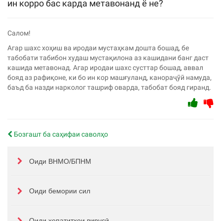
ин корро бас карда метавонанд ё не?
Салом!
Агар шахс хоҳиш ва иродаи мустаҳкам дошта бошад, бе
табобати табибон худаш мустақилона аз кашидани банг даст
кашида метавонад. Агар иродаи шахс сусттар бошад, аввал
бояд аз рафиқоне, ки бо ин кор машғуланд, канораҷӯӣ намуда,
баъд ба назди нарколог ташриф оварда, табобат бояд гиранд.
Бозгашт ба саҳифаи саволҳо
Оиди ВНМО/БПНМ
Оиди бемории сил
Оиди ҳепатитҳои вирусӣ