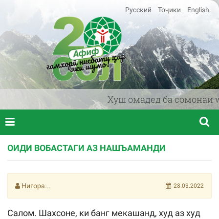
Русский
Тоҷики
English
Хуш омадед ба сомонаи www
ОИДИ ВОБАСТАГИ АЗ НАШЪАМАНДИ
Нигора...
28.03.2022
Салом. Шахсоне, ки банг мекашанд, худ аз худ