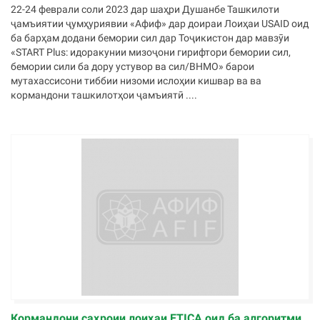
22-24 феврали соли 2023 дар шаҳри Душанбе Ташкилоти
ҷамъиятии ҷумҳуриявии «Афиф» дар доираи Лоиҳаи USAID оид
ба барҳам додани бемории сил дар Тоҷикистон дар мавзӯи
«START Plus: идоракунии мизоҷони гирифтори бемории сил,
бемории сили ба дору устувор ва сил/ВНМО» барои
мутахассисони тиббии низоми ислоҳии кишвар ва ва
кормандони ташкилотҳои ҷамъиятӣ ....
Кормандони саҳроии лоиҳаи ETICA оид ба алгоритми