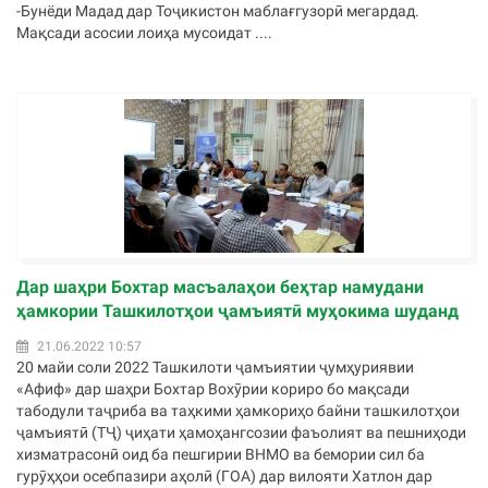
-Бунёди Мадад дар Тоҷикистон маблағгузорӣ мегардад.
Мақсади асосии лоиҳа мусоидат ....
Дар шаҳри Бохтар масъалаҳои беҳтар намудани
ҳамкории Ташкилотҳои ҷамъиятӣ муҳокима шуданд
21.06.2022 10:57
20 майи соли 2022 Ташкилоти ҷамъиятии ҷумҳуриявии
«Афиф» дар шаҳри Бохтар Вохӯрии кориро бо мақсади
табодули таҷриба ва таҳкими ҳамкориҳо байни ташкилотҳои
ҷамъиятӣ (ТҶ) ҷиҳати ҳамоҳангсозии фаъолият ва пешниҳоди
хизматрасонӣ оид ба пешгирии ВНМО ва бемории сил ба
гурӯҳҳои осебпазири аҳолӣ (ГОА) дар вилояти Хатлон дар