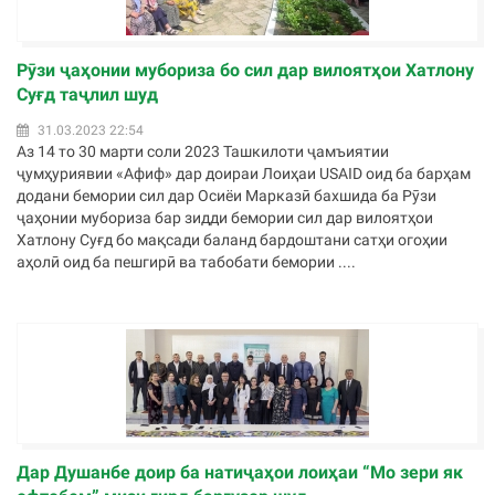
Рӯзи ҷаҳонии мубориза бо сил дар вилоятҳои Хатлону
Суғд таҷлил шуд
31.03.2023 22:54
Аз 14 то 30 марти соли 2023 Ташкилоти ҷамъиятии
ҷумҳуриявии «Афиф» дар доираи Лоиҳаи USAID оид ба барҳам
додани бемории сил дар Осиёи Марказӣ бахшида ба Рӯзи
ҷаҳонии мубориза бар зидди бемории сил дар вилоятҳои
Хатлону Суғд бо мақсади баланд бардоштани сатҳи огоҳии
аҳолӣ oид ба пешгирӣ ва табобати бемории ....
Дар Душанбе доир ба натиҷаҳои лоиҳаи “Мо зери як