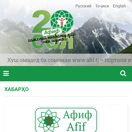
Русский
Тоҷики
English
ш омадед ба сомонаи www.afif.tj – портали итт
ХАБАРҲО