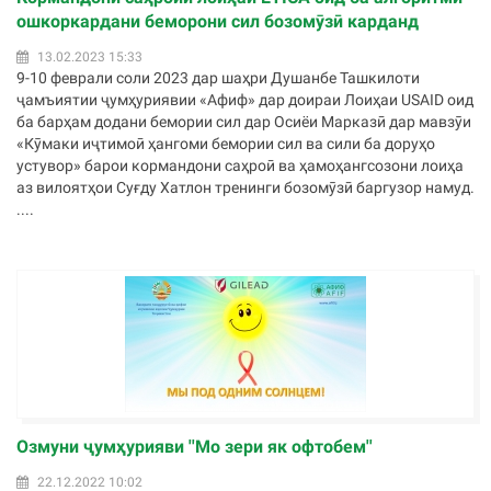
ошкоркардани беморони сил бозомӯзӣ карданд
13.02.2023 15:33
9-10 феврали соли 2023 дар шаҳри Душанбе Ташкилоти
ҷамъиятии ҷумҳуриявии «Афиф» дар доираи Лоиҳаи USAID оид
ба барҳам додани бемории сил дар Осиёи Марказӣ дар мавзӯи
«Кӯмаки иҷтимоӣ ҳангоми бемории сил ва сили ба доруҳо
устувор» барои кормандони саҳроӣ ва ҳамоҳангсозони лоиҳа
аз вилоятҳои Суғду Хатлон тренинги бозомӯзӣ баргузор намуд.
....
Озмуни ҷумҳурияви ''Мо зери як офтобем''
22.12.2022 10:02