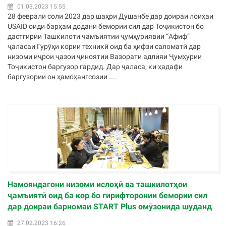
01.03.2023 15:55
28 феврали соли 2023 дар шаҳри Душанбе дар доираи лоиҳаи
USAID оиди барҳам додани бемории сил дар Тоҷикистон бо
дастгирии Ташкилоти чамъиятии ҷумҳуриявии “Aфиф”
ҷаласаи Гурӯҳи кории техникӣ оид ба ҳифзи саломатӣ дар
низоми иҷрои ҷазои ҷиноятии Вазорати адлияи Ҷумҳурии
Тоҷикистон баргузор гардид. Дар ҷаласа, ки ҳадафи
баргузории он ҳамоҳангсозии ....
Намояндагони низоми ислоҳӣ ва ташкилотҳои
ҷамъиятӣ оид ба кор бо гирифторонии бемории сил
дар доираи барномаи START Plus омӯзонида шуданд
27.02.2023 16:26