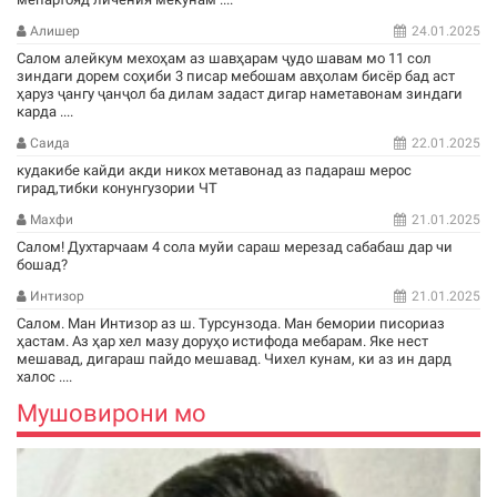
Алишер
24.01.2025
Салом алейкум мехоҳам аз шавҳарам ҷудо шавам мо 11 сол
зиндаги дорем соҳиби 3 писар мебошам авҳолам бисёр бад аст
ҳаруз ҷангу ҷанҷол ба дилам задаст дигар наметавонам зиндаги
карда ....
Саида
22.01.2025
кудакибе кайди акди никох метавонад аз падараш мерос
гирад,тибки конунгузории ЧТ
Махфи
21.01.2025
Салом! Духтарчаам 4 сола муйи сараш мерезад сабабаш дар чи
бошад?
Интизор
21.01.2025
Салом. Ман Интизор аз ш. Турсунзода. Ман бемории писориаз
ҳастам. Аз ҳар хел мазу доруҳо истифода мебарам. Яке нест
мешавад, дигараш пайдо мешавад. Чихел кунам, ки аз ин дард
халос ....
Мушовирони мо