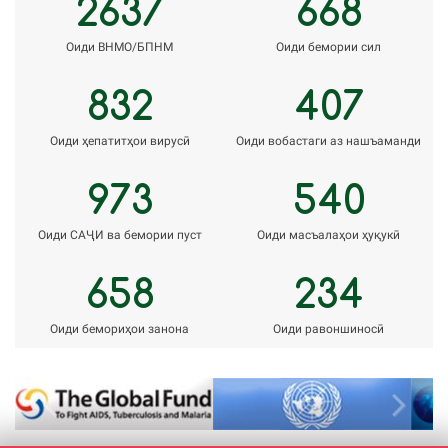
2637
668
Оиди ВНМО/БПНМ
Оиди бемории сил
832
407
Оиди ҳепатитҳои вирусӣ
Оиди вобастаги аз нашъаманди
973
540
Оиди САҶИ ва бемории пуст
Оиди масъалаҳои ҳуқукӣ
658
234
Оиди бемориҳои занона
Оиди равоншиносӣ
Previous
Next