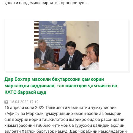
ҳолати пандемияи сирояти коронавирус ....
Дар Бохтар масоили беҳтарсозии ҳамкории
марказҳои зиддисилӣ, ташкилотҳои ҷамъиятӣ ва
КАТС баррасӣ шуд
18.04.2022 17:19
15 апрели соли 2022 Ташкилоти ҷамъиятии ҷумҳуриявии
«Афиф» ва Маркази ҷумҳуриявии ҳимояи аҳолӣ аз бемории
сил вохӯрии кории ташкилотҳои шарикро оид ба расонидани
хизматрасонии тиббию иҷтимоӣ ба гурӯҳҳои калидии аҳолии
вилояти Хатлон баргузор намуд. Дар чорабинӣ намояндагони