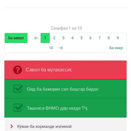
Саҳифаи 1 аз 10
Ба аввал
1
2
3
4
5
6
7
8
9
10
Ба охир
Савол ба мутахассис
Оид ба бемории сил бештар бидон
Ташхиси ВНМО дар назди ТҶ
Кӯмак ба корманди иҷтимоӣ