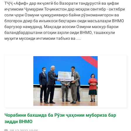
ТҶҶ «Афиф» дар якҷоягӣ бо Вазорати тандурустӣ ва ҳифзи
иҷтимоии Ҷумҳурии Тоҷикистон дар моҳҳои сентябр - октябри
соли ҷори Озмуни ҷумҳуриявиро байни рӯзноманигорон ва
блогерон доир ба инъикоси беҳтарин оиди масъалаҳои ВНМО
баргузор намуданд. Мақсади асосии Озмуни маскур барои
баландбардоштани огоҳии аҳоли оиди ВНМО, ташаккули
муҳити мусоиди ичтимоии табъиз ва ....
Чорабини бахшида ба Рӯзи ҷаҳонии мубориза бар
зидди ВНМО