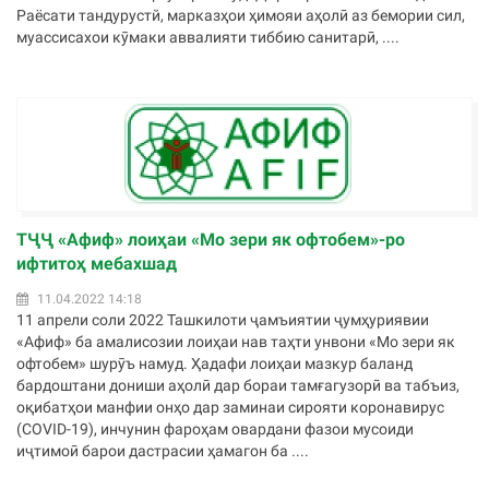
Раёсати тандурустй, марказҳои ҳимояи аҳолӣ аз бемории сил,
муассисахои кӯмаки аввалияти тиббию санитарӣ, ....
ТҶҶ «Афиф» лоиҳаи «Мо зери як офтобем»-ро
ифтитоҳ мебахшад
11.04.2022 14:18
11 апрели соли 2022 Ташкилоти ҷамъиятии ҷумҳуриявии
«Афиф» ба амалисозии лоиҳаи нав таҳти унвони «Мо зери як
офтобем» шурӯъ намуд. Ҳадафи лоиҳаи мазкур баланд
бардоштани дониши аҳолӣ дар бораи тамғагузорӣ ва табъиз,
оқибатҳои манфии онҳо дар заминаи сирояти коронавирус
(COVID-19), инчунин фароҳам овардани фазои мусоиди
иҷтимоӣ барои дастрасии ҳамагон ба ....