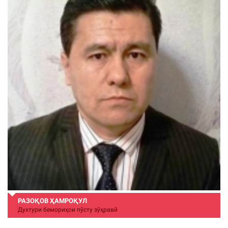
РАЗОҚОВ ҲАМРОҚУЛ
Духтури бемориҳои пӯсту зӯҳравӣ