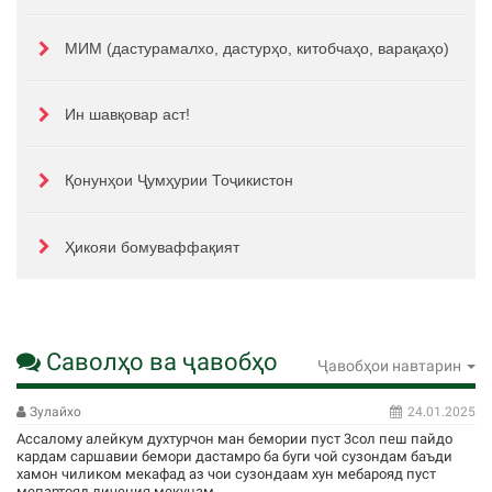
МИМ (дастурамалхо, дастурҳо, китобчаҳо, варақаҳо)
Ин шавқовар аст!
Қонунҳои Ҷумҳурии Тоҷикистон
Ҳикояи бомуваффақият
Саволҳо ва ҷавобҳо
Ҷавобҳои навтарин
Зулайхо
24.01.2025
Ассалому алейкум духтурчон ман бемории пуст 3сол пеш пайдо
кардам саршавии бемори дастамро ба буги чой сузондам баъди
хамон чиликом мекафад аз чои сузондаам хун мебарояд пуст
мепартояд личения мекунам ....