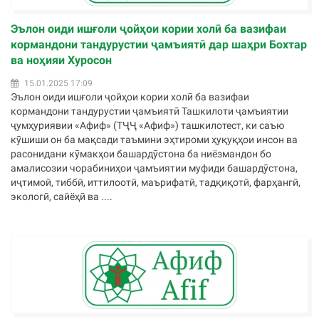
Эълон оиди ишғоли ҷойҳои кории холӣ ба вазифаи
кормандони тандурустии ҷамъиятӣ дар шаҳри Бохтар
ва ноҳияи Хуросон
15.01.2025 17:09
Эълон оиди ишғоли ҷойҳои кории холӣ ба вазифаи
кормандони тандурустии ҷамъиятӣ Ташкилоти ҷамъиятии
ҷумҳуриявии «Афиф» (ТҶҶ «Афиф») ташкилотест, ки саъю
кӯшиши он ба мақсади таъмини эҳтироми ҳуқуқҳои инсон ва
расонидани кӯмакҳои башардӯстона ба ниёзмандон бо
амалисозии чорабиниҳои ҷамъиятии муфиди башардӯстона,
иҷтимоӣ, тиббӣ, иттилоотӣ, маърифатӣ, тадқиқотӣ, фарҳангӣ,
экологӣ, сайёҳӣ ва ....