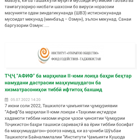
мавзӯъ, ки ба ташаккули муҳити мусоиди иҷтимоии табъиз ва
тамғагузориро нисбати шахсони бо вируси норасоии
масунияти одам зиндагикунанда (ШВЗ) истиснокунанда
мусоидат мекунад (минбаъд – Озмун), эълон мекунад. Санаи
баргузории Озмун: ....
ТҶҶ "АФИФ" ба марҳилаи II-юми лоиҳа баҳри беҳтар
намудани дастрасии маҳкумшудагон ба
хизматрасониҳои тиббӣ ифтитоҳ бахшид
05.07.2022 14:20
7 июни соли 2022, Ташкилоти ҷамъиятии ҷумҳуриявии
“Афиф”ба марҳилаи II-юми лоиҳаи «Таҳкими иқтидори
хадамоти тиббии низоми иҷрои ҷазои ҷиноятии Ҷумҳурии
Тоҷикистон баҳри ташхиси саривақтӣ ва ёрии тиббии босифат
ба маҳкумшудагон»-рооғоз намуд, ки аз ҷониби Шӯъбаи
Ташкилоти Байналмилалии “Институти Ҷамъияти Кушода