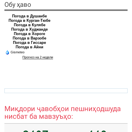
Обу ҳаво
Погода в Душанбе
Погода в Курган-Тюбе
Погода в Кулябе
Погода в Худжанде
Погода в Хороге
Погода в Варзобе
Погода в Гиссаре
Погода в Айни
Gismeteo
Прогноз на 2 недели
hamro_74@mail.ru
r
Миқдори ҷавобҳои пешниҳодшуда
нисбат ба мавзуъҳо: