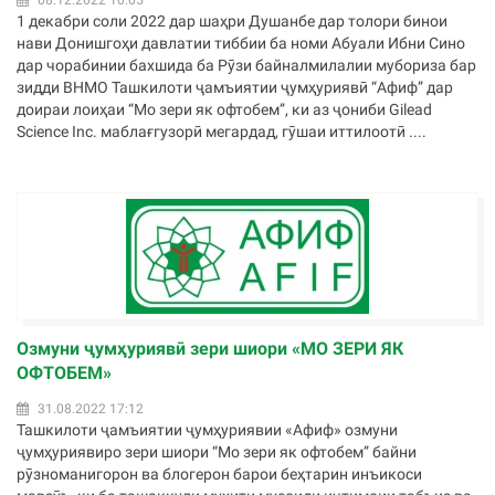
08.12.2022 10:05
1 декабри соли 2022 дар шаҳри Душанбе дар толори бинои
нави Донишгоҳи давлатии тиббии ба номи Абуали Ибни Сино
дар чорабинии бахшида ба Рӯзи байналмилалии мубориза бар
зидди ВНМО Ташкилоти ҷамъиятии ҷумҳуриявӣ “Афиф” дар
доираи лоиҳаи “Мо зери як офтобем”, ки аз ҷониби Gilead
Science Inc. маблағгузорӣ мегардад, гӯшаи иттилоотӣ ....
Озмуни ҷумҳуриявӣ зери шиори «МО ЗЕРИ ЯК
ОФТОБЕМ»
31.08.2022 17:12
Ташкилоти ҷамъиятии ҷумҳуриявии «Афиф» озмуни
ҷумҳуриявиро зери шиори “Мо зери як офтобем” байни
рӯзноманигорон ва блогерон барои беҳтарин инъикоси