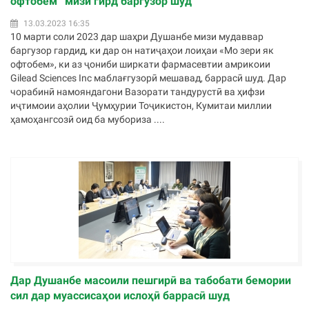
офтобем” мизи гирд баргузор шуд
13.03.2023 16:35
10 марти соли 2023 дар шаҳри Душанбе мизи мудаввар
баргузор гардид, ки дар он натиҷаҳои лоиҳаи «Мо зери як
офтобем», ки аз ҷониби ширкати фармасевтии амрикоии
Gilead Sciences Inc маблағгузорӣ мешавад, баррасӣ шуд. Дар
чорабинӣ намояндагони Вазорати тандурустӣ ва ҳифзи
иҷтимоии аҳолии Ҷумҳурии Тоҷикистон, Кумитаи миллии
ҳамоҳангсозӣ оид ба мубориза ....
Дар Душанбе масоили пешгирӣ ва табобати бемории
сил дар муассисаҳои ислоҳӣ баррасӣ шуд