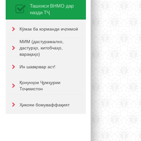
Ташхиси ВНМО дар
назди ТҶ
Кӯмак ба корманди иҷтимоӣ
МИМ (дастурамалхо,
дастурҳо, китобчаҳо,
варақаҳо)
Ин шавқовар аст!
Қонунҳои Ҷумҳурии
Тоҷикистон
Ҳикояи бомуваффақият