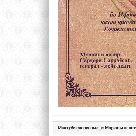
Мактуби сипоснома аз Маркази пешги