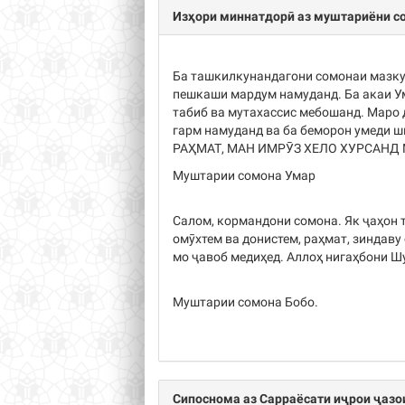
Изҳори миннатдорӣ аз муштариёни с
Ба ташкилкунандагони сомонаи мазку
пешкаши мардум намуданд. Ба акаи У
табиб ва мутахассис мебошанд. Маро 
гарм намуданд ва ба беморон умеди ш
РАҲМАТ, МАН ИМРӮЗ ХЕЛО ХУРСАНД
Муштарии сомона Умар
Салом, кормандони сомона. Як ҷаҳон 
омӯхтем ва донистем, раҳмат, зиндаву
мо ҷавоб медиҳед. Аллоҳ нигаҳбони Ш
Муштарии сомона Бобо.
Сипоснома аз Сарраёсати иҷрои ҷазо