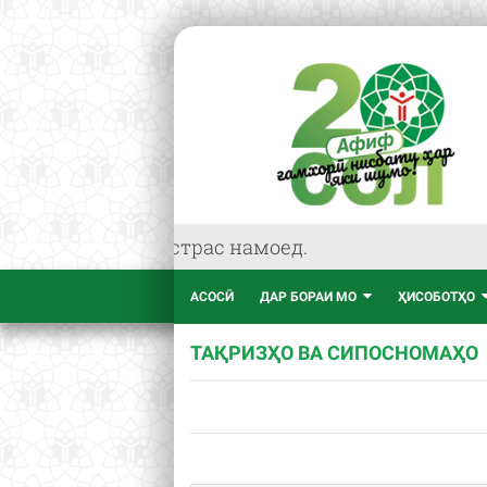
пӯст дастрас намоед.
АСОСӢ
ДАР БОРАИ МО
ҲИСОБОТҲО
ТАҚРИЗҲО ВА СИПОСНОМАҲО