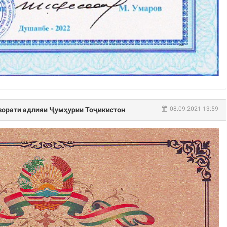
08.09.2021 13:59
зорати адлияи Ҷумҳурии Тоҷикистон