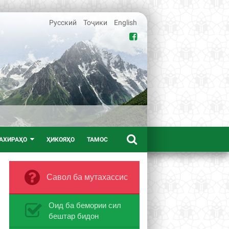
Русский
Тоҷики
English
АХИРАҲО
ҲИКОЯҲО
ТАМОС
Савол ба мутахассис
Оид ба бемории сил
бештар бидон