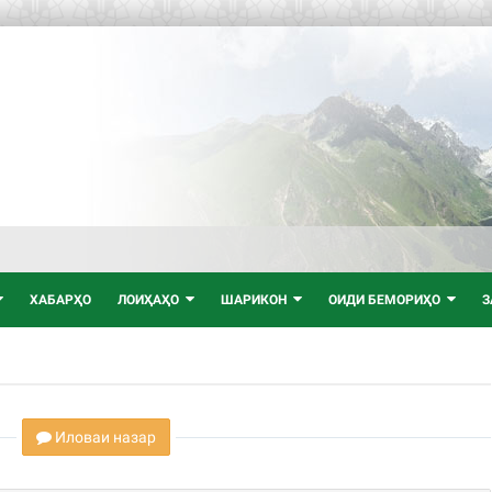
ХАБАРҲО
ЛОИҲАҲО
ШАРИКОН
ОИДИ БЕМОРИҲО
З
Иловаи назар