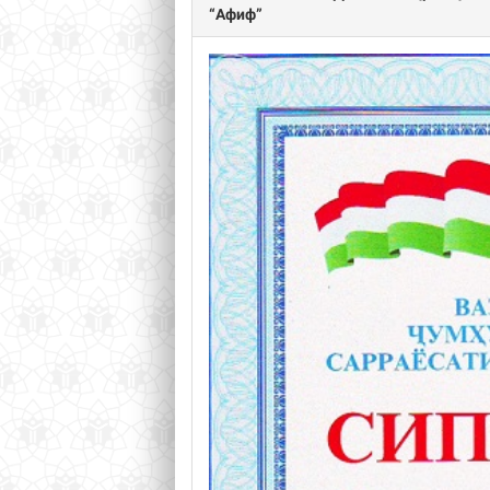
“Афиф”