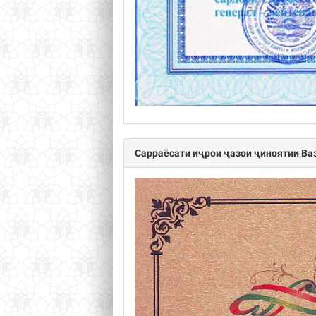
Сарраёсати иҷрои ҷазои ҷиноятии Ва