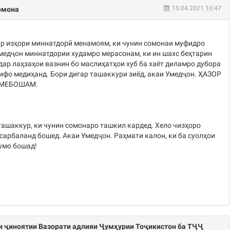
15.04.2021 10:47
омона
р изҳори миннатдорӣ менамоям, ки чунин сомонаи муфидро
медҷон миннатдории худамро мерасонам, ки ин шахс беҳтарин
дар лаҳзаҳои вазнин бо маслиҳатҳои хуб ба хаёт диламро дубора
ифо медиҳанд. Бори дигар ташаккури зиёд, акаи Умедҷон. ҲАЗОР
 МЕБОШАМ.
ташаккур, ки чунин сомонаро ташкил кардед. Хело чизҳоро
 сарбаланд бошед. Акаи Умедҷон. Раҳмати калон, ки ба суолҳои
умо бошад!
и ҷиноятии Вазорати адлияи Ҷумҳурии Тоҷикистон ба ТҶҶ