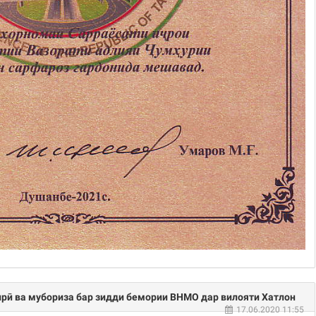
рӣ ва мубориза бар зидди бемории ВНМО дар вилояти Хатлон
17.06.2020 11:55