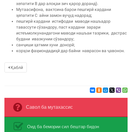
хепатити В дар алоқаи зич қарор доранд).
Мутаасифона, вактсина барои пешгирӣ кардани
ҳепатити С айни замон вуҷуд надорад;
пешгирӣ кардани истифодаи маводи нашъадор
тавассути сӯзандору, паст кардани зарари
истеъмолкунандагони маводи нашъаи тазрики, дастрас
будани ивазкунии сӯзандору;
санҷиши ҳатмии хуни донорӣ;
корҳои фаҳмондадиҳӣ дар байни наврасон ва ҷавонон.
Қаблӣ
Савол ба мутахассис
Оид ба бемории сил бештар бидон