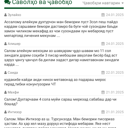
Саволҳо ва ҷавобҳо
Ҷавобҳои навтарин
Зулайхо
24.01.2025
Ассалому алейкум духтурчон ман бемории пуст 3сол пеш пайдо
кардам саршавии бемори дастамро ба буги чой сузондам баъди
хамон чиликом мекафад аз чои сузондаам хун мебарояд пуст
мепартояд личения мекунам ....
Алишер
24.01.2025
Салом алейкум мехоҳам аз шавҳарам ҷудо шавам мо 11 сол
зиндаги дорем соҳиби 3 писар мебошам авҳолам бисёр бад аст
ҳаруз ҷангу ҷанҷол ба дилам задаст дигар наметавонам зиндаги
карда ....
Саида
22.01.2025
кудакибе кайди акди никох метавонад аз падараш мерос
гирад,тибки конунгузории ЧТ
Махфи
21.01.2025
Салом! Духтарчаам 4 сола муйи сараш мерезад сабабаш дар чи
бошад?
Интизор
21.01.2025
Салом. Ман Интизор аз ш. Турсунзода. Ман бемории писориаз
ҳастам. Аз ҳар хел мазу доруҳо истифода мебарам. Яке нест