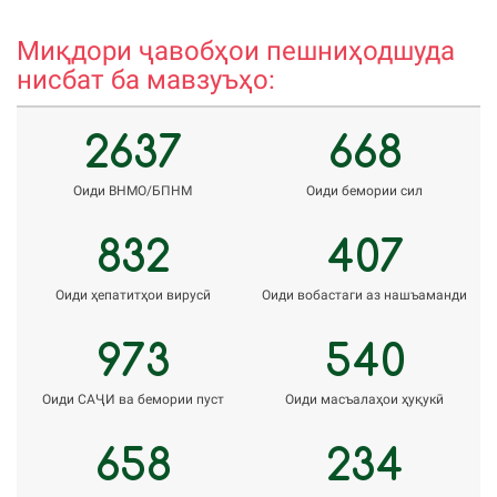
rholnazarov@mail.ru
v
Миқдори ҷавобҳои пешниҳодшуда
нисбат ба мавзуъҳо:
2637
668
Оиди ВНМО/БПНМ
Оиди бемории сил
832
407
Оиди ҳепатитҳои вирусӣ
Оиди вобастаги аз нашъаманди
973
540
Оиди САҶИ ва бемории пуст
Оиди масъалаҳои ҳуқукӣ
658
234