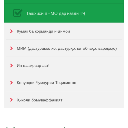
Ташхиси ВНМО дар назди ТҶ
Кӯмак ба корманди иҷтимоӣ
МИМ (дастурамалхо, дастурҳо, китобчаҳо, варақаҳо)
Ин шавқовар аст!
Қонунҳои Ҷумҳурии Тоҷикистон
Ҳикояи бомуваффақият