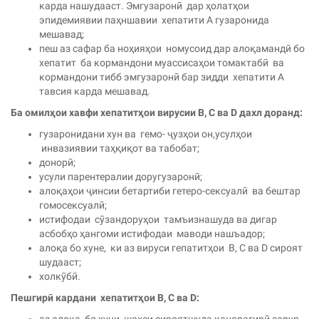
карда нашудааст. Эмгузаронӣ дар ҳолатҳои
эпидемиявии паҳншавии хепатити А гузаронида
мешавад;
пеш аз сафар ба ноҳияҳои номусоид дар алоқамандӣ бо
хепатит ба кормандони муассисаҳои томактабӣ ва
кормандони тибб эмгузаронӣ бар зидди хепатити А
тавсия карда мешавад.
Ба омил
ҳ
ои хавфи х
епатит
ҳ
ои вирусии
B, C ва D дахл доранд
:
гузаронидани хун ва гемо- ҷузҳои он,усулҳои
инвазиявии таҳқиқот ва табобат;
донорӣ;
усули парентералии доругузаронӣ;
алоқаҳои ҷинсии бетартиби гетеро-сексуалӣ ва бештар
гомосексуалӣ;
истифодаи сӯзандоруҳои тамъизнашуда ва дигар
асбобҳо ҳангоми истифодаи маводи нашъадор;
алоқа бо хуне, ки аз вируси гепатитҳои B, C ва D сироят
шудааст;
холкӯбӣ.
Пешгир
ӣ
кардани хепатит
ҳ
ои В, С ва D: