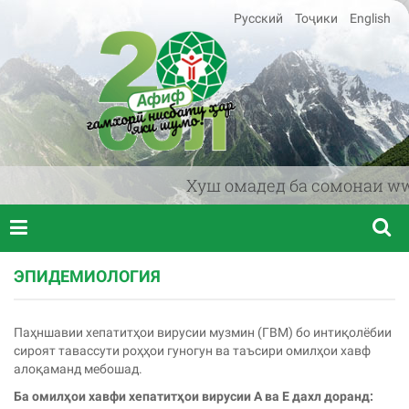
Русский
Тоҷики
English
Хуш омадед ба сомонаи www.a
ЭПИДЕМИОЛОГИЯ
Паҳншавии хепатитҳои вирусии музмин (ГВМ) бо интиқолёбии
сироят тавассути роҳҳои гуногун ва таъсири омилҳои хавф
алоқаманд мебошад.
Ба омил
ҳ
ои хавфи хепатит
ҳ
ои вирусии А ва Е дахл доранд: