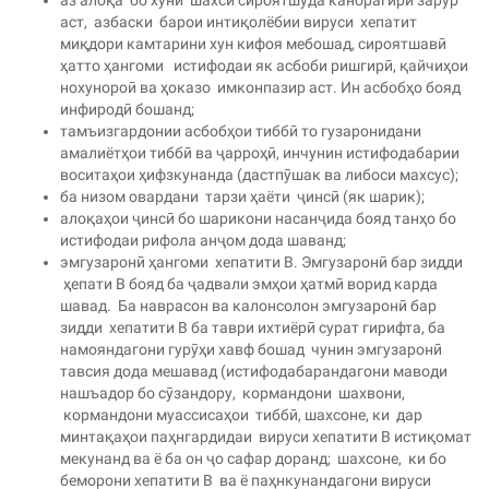
аз алоқа бо хуни шахси сироятшуда канорагирӣ зарур
аст, азбаски барои интиқолёбии вируси хепатит
миқдори камтарини хун кифоя мебошад, сироятшавӣ
ҳатто ҳангоми истифодаи як асбоби ришгирӣ, қайчиҳои
нохунороӣ ва ҳоказо имконпазир аст. Ин асбобҳо бояд
инфиродӣ бошанд;
тамъизгардонии асбобҳои тиббӣ то гузаронидани
амалиётҳои тиббӣ ва ҷарроҳӣ, инчунин истифодабарии
воситаҳои ҳифзкунанда (дастпӯшак ва либоси махсус);
ба низом овардани тарзи ҳаёти ҷинсӣ (як шарик);
алоқаҳои ҷинсӣ бо шарикони насанҷида бояд танҳо бо
истифодаи рифола анҷом дода шаванд;
эмгузаронӣ ҳангоми хепатити B. Эмгузаронӣ бар зидди
ҳепати В бояд ба ҷадвали эмҳои ҳатмӣ ворид карда
шавад. Ба наврасон ва калонсолон эмгузаронӣ бар
зидди хепатити В ба таври ихтиёрӣ сурат гирифта, ба
намояндагони гурӯҳи хавф бошад чунин эмгузаронӣ
тавсия дода мешавад (истифодабарандагони маводи
нашъадор бо сӯзандору, кормандони шахвони,
кормандони муассисаҳои тиббӣ, шахсоне, ки дар
минтақаҳои паҳнгардидаи вируси хепатити В истиқомат
мекунанд ва ё ба он ҷо сафар доранд; шахсоне, ки бо
беморони хепатити В ва ё паҳнкунандагони вируси