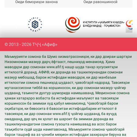
Оиди бемориҳои занона
Оиди равоншиносӣ
Previous
Next
© 2013 - 2026 ТҶҶ «Афиф»
Маъмурияти сомона ба Шумо хизматрасониҳое, ки дар доираи шартҳои
Низомномаи мазкур дарҷ ёфтааст, пешниҳод менамояд. Ҳама
маводҳои дар сомонаи www.
afif
.tj нашр шуда танҳо хусусиятҳои
иттилоотӣ доранд. АФИФ, ки доранда ва ташкилкунандаи сомонаи
мазкур мебошад, барои истифодаи маводҳое, ки дар манбаъаи
иттилоотии сомона пешниҳод шудааст, ҷавобгарӣ надорад. Тавсияҳои
мутахассисони тиббӣ ва коршиносон, ки дар сомонаи мазкур ҷойгир
шудаанд, таъиноти духтур шуморида намешаванд. Меҳмонони сомона
ҳамаи хатарҳоро вобаста ба истифодаи маълумот ва тавсияҳои
коршиносон ба зиммаи худ қабул менамоянд. Ҷавобгарӣ барои
оқибатҳое, ки бевосита ё бавоситаи истифодабарии иттилоот ё
тавсияҳое, ки дар сомонаи www.
afif
.tj ҷойгир шудаанд, ба вуҷуд
омадаанд, дар ҳеҷ як ҳолат ва шароит ба зиммаи доранда ва
ташкилкунандагони сомона гузошта намешавад ва асос барои
таъқиботи судӣ шуда наметавонад. Маъмурияти сомона ҷавобгарӣ
барои ташриф ва аз ҷониби меҳмон истифодаи захираҳои беруна ва