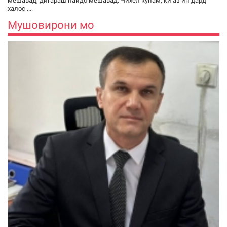
мешавад, дигараш пайдо мешавад. Чихел кунам, ки аз ин дард
халос ....
Мушовирони мо