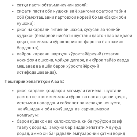
сатҳи пасти обтаъминкунии аҳолӣ;
сифати пасти оби нушоки ва ё ҳангоми офатҳои табии
обӣ (омехташавии партовҳои корезӣ бо манбаҳои оби
нушоки);
риоя накардани гигиенаи шахсӣ, хусусан аз ҷониби
кӯдакон (бепарвоӣ нисбати шустани дастон пас аз қазои
ҳоҷат, истеъмоли хӯроквории аз фарш ва ё аз замин
бардошта);
вайрон кардани шартҳои хӯроктайёркунӣ (тозагии
нокифояи ошхона, ҷойҳои дигаре, ки хӯрок тайёр карда
мешавад ва ашёи барои хӯроктайёркунӣ
истифодашаванда).
Пешгирии хепатит
ҳ
ои А ва Е:
риоя кардани қоидаҳои маъмули гигиена: шустани
дастон пеш аз истеъмоли хӯрок ва пас аз қазои ҳоҷат,
истеъмол накардани сабзавот ва меваҳои ношуста,
нанӯшидани оби ноҷӯшида аз сарчашмаҳои
номаълум;
барои кӯдакон ва калонсолоне, ки ба гурӯҳҳои хавф
таалуқ доранд, эмкунӣ бар зидди хепатити А вуҷуд
дорад, аммо он ба ҷадвали эмгузаронии ҳатмӣ ворид