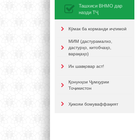
Ташхиси ВНМО дар
назди ТҶ
Кӯмак ба корманди иҷтимоӣ
МИМ (дастурамалхо,
дастурҳо, китобчаҳо,
варақаҳо)
Ин шавқовар аст!
Қонунҳои Ҷумҳурии
Тоҷикистон
Ҳикояи бомуваффақият