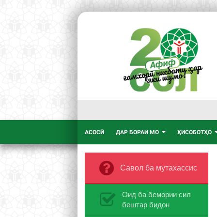
АСОСӢ
ДАР БОРАИ МО
ҲИСОБОТҲО
Савол ба мутахассис
Оид ба бемории сил
бештар бидон