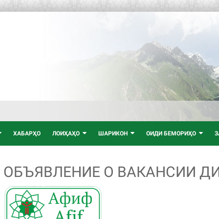
ХАБАРҲО
ЛОИҲАҲО
ШАРИКОН
ОИДИ БЕМОРИҲО
З
ОБЪЯВЛЕНИЕ О ВАКАНСИИ Д