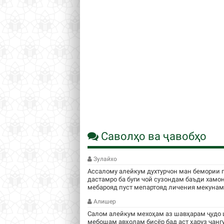
Саволҳо ва ҷавобҳо
Зулайхо
Ассалому алейкум духтурчон ман бемории 
дастамро ба буги чой сузондам баъди хамо
мебарояд пуст мепартояд личения мекунам .
Алишер
Салом алейкум мехоҳам аз шавҳарам ҷудо 
мебошам авҳолам бисёр бад аст ҳаруз ҷанг