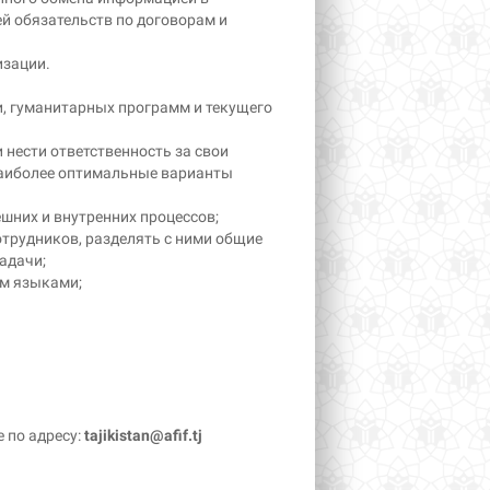
 обязательств по договорам и
изации.
и, гуманитарных программ и текущего
 нести ответственность за свои
наиболее оптимальные варианты
них и внутренних процессов;
отрудников, разделять с ними общие
адачи;
им языками;
 по адресу:
tajikistan
@
afif
.
tj