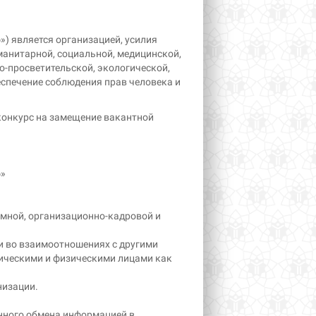
) является организацией, усилия
анитарной, социальной, медицинской,
о-просветительской, экологической,
еспечение соблюдения прав человека и
конкурс на замещение вакантной
ф»
мной, организационно-кадровой и
и во взаимоотношениях с другими
ическими и физическими лицами как
низации.
нного обмена информацией в