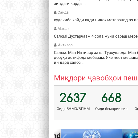
зиндаги карда ....
Саида
кудакибе кайди акди никох метавонад аз п
Махфи
Салом! Духтарчаам 4 сола муйи сараш мере
Интизор
Салом. Ман Интизор аз ш. Турсунзода. Ман 
доруҳо истифода мебарам. Яке нест мешава
ин дард халос ....
Миқдори ҷавобҳои пешн
2637
668
Оиди ВНМО/БПНМ
Оиди бемории сил
О