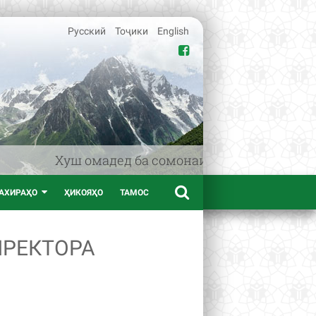
Русский
Тоҷики
English
Хуш омадед ба сомонаи www.afif.tj – порта
АХИРАҲО
ҲИКОЯҲО
ТАМОС
ИРЕКТОРА