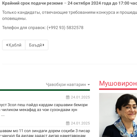
Крайний срок подачи резюме
–
24 октября 2024 года до 17:00 ч
Только кандидаты, отвечающие требованиям конкурса и прошедш
оповещены.
Телефон для справок: (+992 93) 5832578
Қаблӣ
Баъдӣ
Мушовирон
Ҷавобҳои навтарин
24.01.2025
пуст 3сол пеш пайдо кардам саршавии бемори
н чиликом мекафад аз чои сузондаам хун
...
24.01.2025
шавам мо 11 сол зиндаги дорем соҳиби 3 писар
у ҷанҷол ба дилам задаст дигар наметавонам