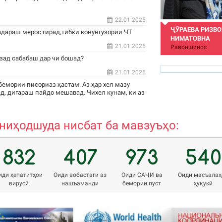
22.01.2025
ҶӮРАЕВА РИЗВ
адараш мерос гирад,тибки конунгузории ЧТ
НИМАТОВНА
21.01.2025
Равоншинос
зад сабабаш дар чи бошад?
21.01.2025
бемории писориаз ҳастам. Аз ҳар хел мазу
д, дигараш пайдо мешавад. Чихел кунам, ки аз
rizvon50@mail.ru
иҳодшуда нисбат ба мавзуъҳо:
832
407
973
540
иди ҳепатитҳои
Оиди вобастаги аз
Оиди САҶИ ва
Оиди масъалаҳ
вирусӣ
нашъаманди
бемории пуст
ҳуқукӣ