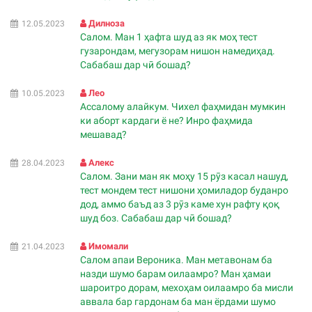
Дилноза
12.05.2023
Салом. Ман 1 ҳафта шуд аз як моҳ тест
гузарондам, мегузорам нишон намедиҳад.
Сабабаш дар чӣ бошад?
Лео
10.05.2023
Ассалому алайкум. Чихел фаҳмидан мумкин
ки аборт кардаги ё не? Инро фаҳмида
мешавад?
Алекс
28.04.2023
Салом. Зани ман як моҳу 15 рӯз касал нашуд,
тест мондем тест нишони ҳомиладор буданро
дод, аммо баъд аз 3 рӯз каме хун рафту қоқ
шуд боз. Сабабаш дар чӣ бошад?
Имомали
21.04.2023
Салом апаи Вероника. Ман метавонам ба
назди шумо барам оилаамро? Ман ҳамаи
шароитро дорам, мехоҳам оилаамро ба мисли
аввала бар гардонам ба ман ёрдами шумо