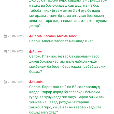
духтур ба тафсия иҷро кардам. 3—5 руз давом
кашид ва боз сузишаш сар шуд, ман 3 бор
табобат гирифтаам аммо 3 ё 4 руз бе дард
мегардам, лекин баъд аз ин рузҳо боз ҳамон
хели пештара сиҳат намешавам, чи кор кунам
дигар?
Салом.касалии Миома Табоб
20.06.2023
Салом. Миома табобат мешавад ё не?
Аслия
10.06.2023
Салом. Илтимос тезтар ба саволам чавоб
дихед бокира хастам, вале лабхои хурди
махбалам ба берун баромадаат сабаб дар чи
бошад?
Husain
23.05.2023
Салом. Барои зан то 2 ва ё 3 сол таваллуд
кардан зарар дорад бо сабабҳои бемории
гурда ва хунукзадагии онҳо. Барои он ки зан
ҳомила нашавад, роҳҳои бехтарини
ҳамхобагиро, ки ба вай низ зарар надошта
бошад мегуфтед?