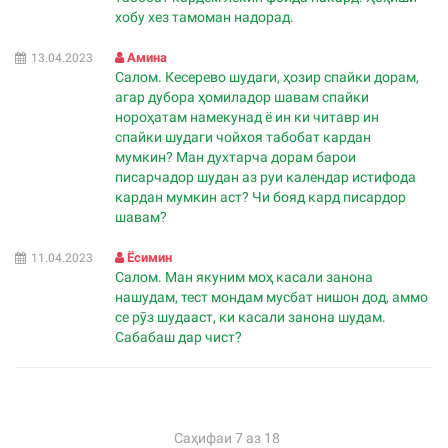
хобу хез тамоман надорад.
Амина
13.04.2023
Салом. Кесерево шудаги, ҳозир спайки дорам,
агар дубора ҳомиладор шавам спайки
нороҳатам намекунад ё ин ки читавр ин
спайки шудаги чойхоя табобат кардан
мумкин? Ман духтарча дорам барои
писарчадор шудан аз руи календар истифода
кардан мумкин аст? Чи бояд кард писардор
шавам?
Ёсимин
11.04.2023
Салом. Ман якуним моҳ касали занона
нашудам, тест мондам мусбат нишон дод, аммо
се рӯз шудааст, ки касали занона шудам.
Сабабаш дар чист?
Саҳифаи 7 аз 18