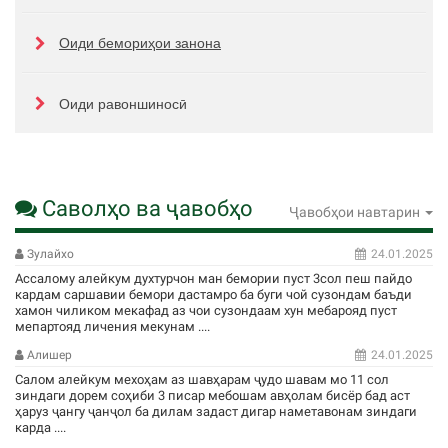
Оиди бемориҳои занона
Оиди равоншиносӣ
Саволҳо ва ҷавобҳо
Ҷавобҳои навтарин
Зулайхо
24.01.2025
Ассалому алейкум духтурчон ман бемории пуст 3сол пеш пайдо
кардам саршавии бемори дастамро ба буги чой сузондам баъди
хамон чиликом мекафад аз чои сузондаам хун мебарояд пуст
мепартояд личения мекунам ....
Алишер
24.01.2025
Салом алейкум мехоҳам аз шавҳарам ҷудо шавам мо 11 сол
зиндаги дорем соҳиби 3 писар мебошам авҳолам бисёр бад аст
ҳаруз ҷангу ҷанҷол ба дилам задаст дигар наметавонам зиндаги
карда ....