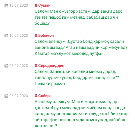
Суман
18.07.2023
Салом! Ман омузгор ҳастам, дар вақти дарс
тез тез пешоб ғам метияд, сабабаш дар чи
бошад?
Бобоҷон
10.07.2023
Салом алейкум! Духтар бояд ҳар моҳ касали
занона шавад? Агар нашавад чи кор мекунад?
Камтар маълумот медодед лутфан.
Сироджиддин
07.07.2023
Салом. Занеки, ки касалии миома дорад,
таваллуд мекунад, бордор мешавад ё не??
Пешаки раҳмат.
Собира
06.07.2023
Асалому алейкум. Ман 6 моҳа ҳомиладор
ҳастам. 4 руз мешавад ки миёнам дард паедо
кард, хаму ростшавиам кин шудестай бисертар
ай тарафаи пои ростм дард мекунад, сабабаш
дар чи аст?