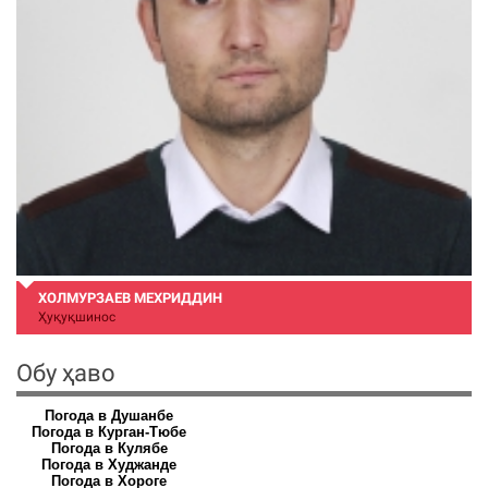
ХОЛМУРЗАЕВ МЕХРИДДИН
МЕ
Ҳуқуқшинос
Духт
Обу ҳаво
Погода в Душанбе
Погода в Курган-Тюбе
Погода в Кулябе
Погода в Худжанде
Погода в Хороге