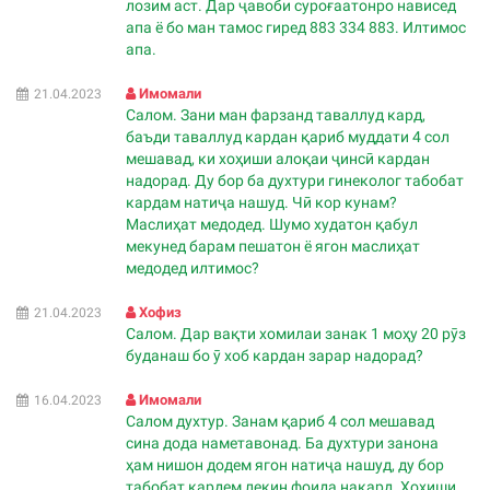
лозим аст. Дар ҷавоби суроғаатонро нависед
апа ё бо ман тамос гиред 883 334 883. Илтимос
апа.
Имомали
21.04.2023
Салом. Зани ман фарзанд таваллуд кард,
баъди таваллуд кардан қариб муддати 4 сол
мешавад, ки хоҳиши алоқаи ҷинсӣ кардан
надорад. Ду бор ба духтури гинеколог табобат
кардам натиҷа нашуд. Чӣ кор кунам?
Маслиҳат медодед. Шумо худатон қабул
мекунед барам пешатон ё ягон маслиҳат
медодед илтимос?
Хофиз
21.04.2023
Салом. Дар вақти хомилаи занак 1 моҳу 20 рӯз
буданаш бо ӯ хоб кардан зарар надорад?
Имомали
16.04.2023
Салом духтур. Занам қариб 4 сол мешавад
сина дода наметавонад. Ба духтури занона
ҳам нишон додем ягон натиҷа нашуд, ду бор
табобат кардем лекин фоида накард. Ҳоҳиши