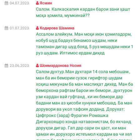
Ясмин
04.07.2023
Салом. Калкаскапия кардан барои зани ҳашт
моҳа ҳомила, мумкинай??
Кодирова Шамина
01.07.2023
Ассалом алейкум. Ман моҳи июн ҳомиладорм,
нобуб шуд бадауз бенамоз шудам, неки
тамоман дигар шуд бояд, 5 руз мешудам неки 1
руз шудам. Илтимос ердам диҳед
Шоимардонова Нозия
23.06.2023
Салом духтур.Ман духтари 14 сола мебошам ,
ман ба ин бемории сузок гирифтор шудам
хоҳиш мекунам ба ман маслиҳат дихед. Ман ба
беморхона рафтам барои ин бемори , духтурон
узи кардан вай гуфтанд , ки ин бемори дар
бадани ман аз ҳисоби хунуки мебошад. Ба ман
дорувори ва укол тафсия доданд. Дорухат:
Цефтрокс (зард) Фурагин Ромашка
Дигархояшро хонда натавонистам, бо якчанд
доруҳои дигар. Гап дар сари он ҳаст, ки ман
ҳамаи ин дорухоро истеъмол кардам ва чи хел