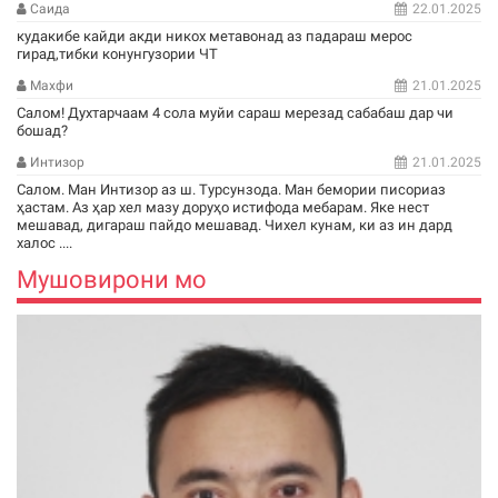
Саида
22.01.2025
кудакибе кайди акди никох метавонад аз падараш мерос
гирад,тибки конунгузории ЧТ
Махфи
21.01.2025
Салом! Духтарчаам 4 сола муйи сараш мерезад сабабаш дар чи
бошад?
Интизор
21.01.2025
Салом. Ман Интизор аз ш. Турсунзода. Ман бемории писориаз
ҳастам. Аз ҳар хел мазу доруҳо истифода мебарам. Яке нест
мешавад, дигараш пайдо мешавад. Чихел кунам, ки аз ин дард
халос ....
Мушовирони мо