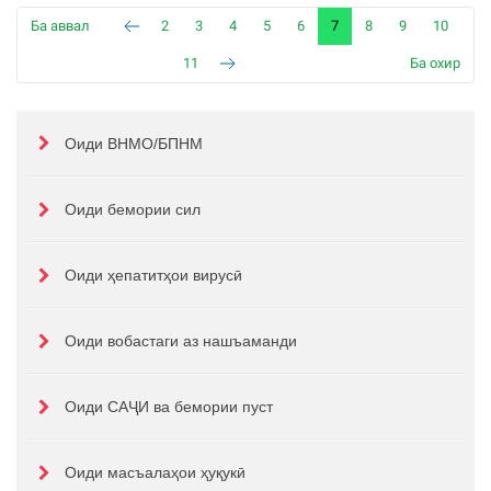
Ба аввал
2
3
4
5
6
7
8
9
10
11
Ба охир
Оиди ВНМО/БПНМ
Оиди бемории сил
Оиди ҳепатитҳои вирусӣ
Оиди вобастаги аз нашъаманди
Оиди САҶИ ва бемории пуст
Оиди масъалаҳои ҳуқукӣ