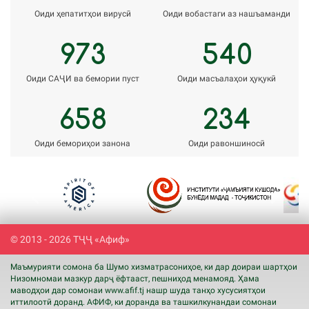
Оиди ҳепатитҳои вирусӣ
Оиди вобастаги аз нашъаманди
973
540
Оиди САҶИ ва бемории пуст
Оиди масъалаҳои ҳуқукӣ
658
234
Оиди бемориҳои занона
Оиди равоншиносӣ
Previous
Next
© 2013 - 2026 ТҶҶ «Афиф»
Маъмурияти сомона ба Шумо хизматрасониҳое, ки дар доираи шартҳои
Низомномаи мазкур дарҷ ёфтааст, пешниҳод менамояд. Ҳама
маводҳои дар сомонаи www.
afif
.tj нашр шуда танҳо хусусиятҳои
иттилоотӣ доранд. АФИФ, ки доранда ва ташкилкунандаи сомонаи