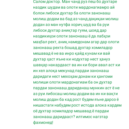
Салом доктор. Ман чанд руз пеш бо духтаре
наздик шудам ва олоти мардонагиамро ай
болои либоси духтар ба олоти занонааш
молиш додам ва бад аз чанд дақиқаи молиш
додан аз ман нутфа хориҷ шуд ва ба руи
либоси духтар аниқтар гуям, шояд дар
наздикиҳои олоти занонааш ё да лабҳои
маҳбал рехт, аниқ намедонам агар дар олоти
занонааш рехта бошад духтар хомиладор
мешавад ё не ва инро қайд кунам ки вай
духтар ҳаст яъне ки нодухтар нест ҳануз
шавҳар накардааст ва ин ки бори авал аст ки
ин хел алоқа мекунад пардаи занонааш
даридаги нест мехоҳам донам ки ҳангоми
молиши олоти мардонагиам ба он духтар
пардаи занонааш дариданаш мункин аст ё не
аз руи либосаш молиш додам ва ин ки вақти
молиш додан ба кад рост будем яъне дароз ё
нишастаги набудем рост истода алока кардем
оё духтар хомиладор мешавад ё пардаи
занонааш даридааст? илтимос нагзтар
фахмонед!