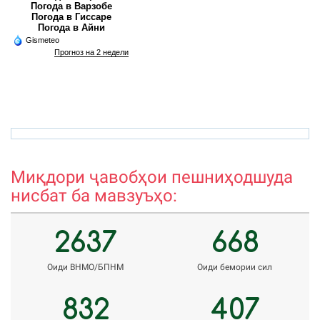
Погода в Варзобе
Погода в Гиссаре
Погода в Айни
Gismeteo
Прогноз на 2 недели
ehridin.kh@gmail.com
veroni
Миқдори ҷавобҳои пешниҳодшуда
нисбат ба мавзуъҳо:
2637
668
Оиди ВНМО/БПНМ
Оиди бемории сил
832
407