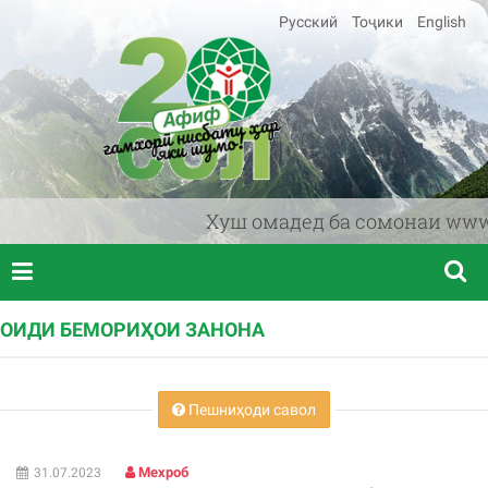
Русский
Тоҷики
English
Хуш омадед ба сомонаи www.afi
ОИДИ БЕМОРИҲОИ ЗАНОНА
Пешниҳоди савол
Мехроб
31.07.2023