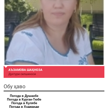
АЪЗАМОВА ШАҲНОЗА
Духтури силшиноси
Обу ҳаво
Погода в Душанбе
Погода в Курган-Тюбе
Погода в Кулябе
Погода в Худжанде