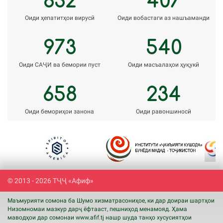
Оиди ҳепатитҳои вирусӣ
Оиди вобастаги аз нашъаманди
973
540
Оиди САҶИ ва бемории пуст
Оиди масъалаҳои ҳуқукӣ
658
234
Оиди бемориҳои занона
Оиди равоншиносӣ
Previous
Next
© 2013 - 2026 ТҶҶ «Афиф»
Маъмурияти сомона ба Шумо хизматрасониҳое, ки дар доираи шартҳои
Низомномаи мазкур дарҷ ёфтааст, пешниҳод менамояд. Ҳама
маводҳои дар сомонаи www.
afif
.tj нашр шуда танҳо хусусиятҳои