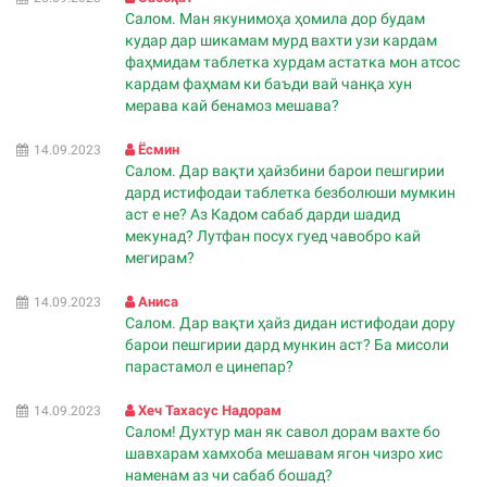
Салом. Ман якунимоҳа ҳомила дор будам
кудар дар шикамам мурд вахти узи кардам
фаҳмидам таблетка хурдам астатка мон атсос
кардам фаҳмам ки баъди вай чанқа хун
мерава кай бенамоз мешава?
Ёсмин
14.09.2023
Салом. Дар вақти ҳайзбини барои пешгирии
дард истифодаи таблетка безболюши мумкин
аст е не? Аз Кадом сабаб дарди шадид
мекунад? Лутфан посух гуед чавобро кай
мегирам?
Аниса
14.09.2023
Салом. Дар вақти ҳайз дидан истифодаи дору
барои пешгирии дард мункин аст? Ба мисоли
парастамол е цинепар?
Хеч Тахасус Надорам
14.09.2023
Салом! Духтур ман як савол дорам вахте бо
шавхарам хамхоба мешавам ягон чизро хис
наменам аз чи сабаб бошад?