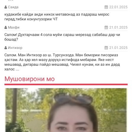
Саида
22.01.2025
кудакибе кайди акди никох метавонад аз падараш мерос
гирад,тибки конунгузории ЧТ
Махфи
21.01.2025
Салом! Духтарчаам 4 сола муйи сараш мерезад сабабаш дар чи
бошад?
Интизор
21.01.2025
Салом. Ман Интизор аз ш. Турсунзода. Ман бемории писориаз
ҳастам. Аз ҳар хел мазу доруҳо истифода мебарам. Яке нест
мешавад, дигараш пайдо мешавад. Чихел кунам, ки аз ин дард
халос ....
Мушовирони мо