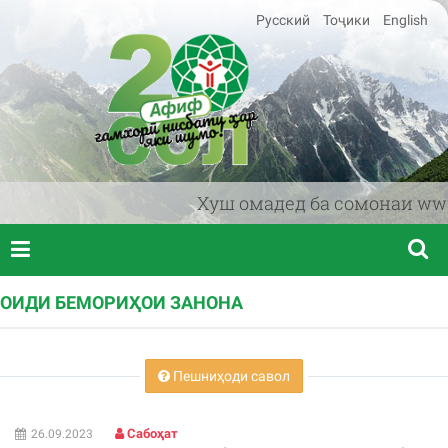
Русский
Тоҷики
English
Хуш омадед ба сомонаи www.af
ОИДИ БЕМОРИҲОИ ЗАНОНА
Пешниҳоди савол
Сабоҳат
26.09.2023