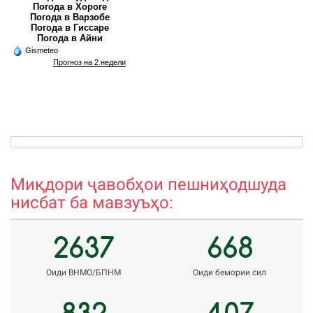
Погода в Хороге
Погода в Варзобе
Погода в Гиссаре
Погода в Айни
Gismeteo
Прогноз на 2 недели
azamova.shahnoza@mail.ru
r
Миқдори ҷавобҳои пешниҳодшуда
нисбат ба мавзуъҳо:
2637
668
Оиди ВНМО/БПНМ
Оиди бемории сил
832
407