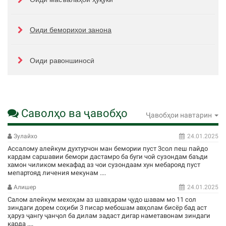
Оиди бемориҳои занона
Оиди равоншиносӣ
Саволҳо ва ҷавобҳо
Ҷавобҳои навтарин
Зулайхо
24.01.2025
Ассалому алейкум духтурчон ман бемории пуст 3сол пеш пайдо
кардам саршавии бемори дастамро ба буги чой сузондам баъди
хамон чиликом мекафад аз чои сузондаам хун мебарояд пуст
мепартояд личения мекунам ....
Алишер
24.01.2025
Салом алейкум мехоҳам аз шавҳарам ҷудо шавам мо 11 сол
зиндаги дорем соҳиби 3 писар мебошам авҳолам бисёр бад аст
ҳаруз ҷангу ҷанҷол ба дилам задаст дигар наметавонам зиндаги
карда ....