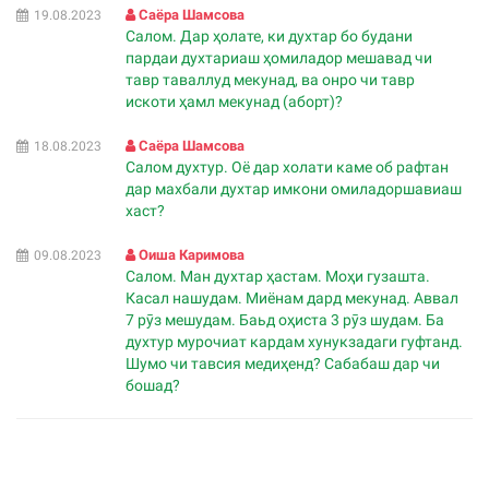
Саëра Шамсова
19.08.2023
Салом. Дар ҳолате, ки духтар бо будани
пардаи духтариаш ҳомиладор мешавад чи
тавр таваллуд мекунад, ва онро чи тавр
искоти ҳамл мекунад (аборт)?
Саëра Шамсова
18.08.2023
Салом духтур. Оë дар холати каме об рафтан
дар махбали духтар имкони омиладоршавиаш
хаст?
Оиша Каримова
09.08.2023
Салом. Ман духтар ҳастам. Моҳи гузашта.
Касал нашудам. Миёнам дард мекунад. Аввал
7 рӯз мешудам. Баьд оҳиста 3 рӯз шудам. Ба
духтур мурочиат кардам хунукзадаги гуфтанд.
Шумо чи тавсия медиҳенд? Сабабаш дар чи
бошад?