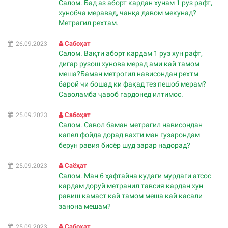
Салом. Бад аз аборт кардан хунам 1 руз рафт,
хунобча меравад, чанқа давом мекунад?
Метрагил рехтам.
Сабоҳат
26.09.2023
Салом. Вақти аборт кардам 1 руз хун рафт,
дигар рузош хунова мерад ами кай тамом
меша?Баман метрогил нависондан рехтм
барой чи бошад ки фақад тез пешоб мерам?
Саволамба ҷавоб гардонед илтимос.
Сабоҳат
25.09.2023
Салом. Савол баман метрагил нависондан
капел фойда дорад вахти ман гузарондам
берун равия бисёр шуд зарар надорад?
Саёҳат
25.09.2023
Салом. Ман 6 ҳафтайна кудаги мурдаги атсос
кардам доруй метранил тавсия кардан хун
равиш камаст кай тамом меша кай касали
занона мешам?
Сабоҳат
25.09.2023