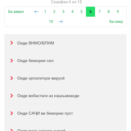
Саҳифаи 6 аз 18
Ба аввал
1
2
3
4
5
6
7
8
9
10
Ба охир
Оиди ВНМО/БПНМ
Оиди бемории сил
Оиди ҳепатитҳои вирусӣ
Оиди вобастаги аз нашъаманди
Оиди САҶИ ва бемории пуст
Оиди масъалаҳои ҳуқукӣ