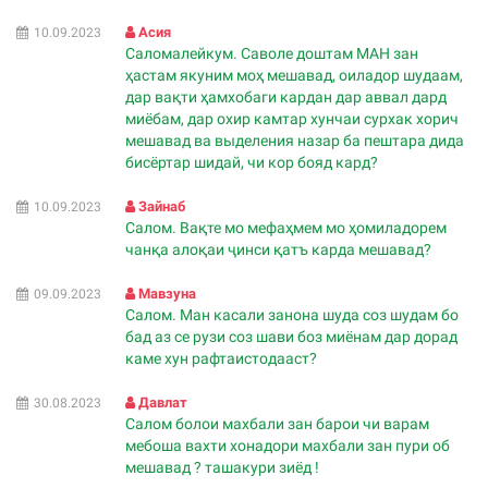
Асия
10.09.2023
Саломалейкум. Саволе доштам МАН зан
ҳастам якуним моҳ мешавад, оиладор шудаам,
дар вақти ҳамхобаги кардан дар аввал дард
миëбам, дар охир камтар хунчаи сурхак хорич
мешавад ва выделения назар ба пештара дида
бисëртар шидай, чи кор бояд кард?
Зайнаб
10.09.2023
Салом. Вақте мо мефаҳмем мо ҳомиладорем
чанқа алоқаи ҷинси қатъ карда мешавад?
Мавзуна
09.09.2023
Салом. Ман касали занона шуда соз шудам бо
бад аз се рузи соз шави боз миёнам дар дорад
каме хун рафтаистодааст?
Давлат
30.08.2023
Салом болои махбали зан барои чи варам
мебоша вахти хонадори махбали зан пури об
мешавад ? ташакури зиёд !