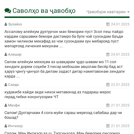
Саволҳо ва ҷавобҳо
Ҷавобҳои навтарин
Зулайхо
24.01.2025
Ассалому алейкум духтурчон ман бемории пуст 3сол пеш пайдо
кардам саршавии бемори дастамро ба буги чой сузондам баъди
хамон чиликом мекафад аз чои сузондаам хун мебарояд пуст
мепартояд личения мекунам ....
Алишер
24.01.2025
Салом алейкум мехоҳам аз шавҳарам ҷудо шавам мо 11 сол
зиндаги дорем соҳиби 3 писар мебошам авҳолам бисёр бад аст
ҳаруз ҷангу ҷанҷол ба дилам задаст дигар наметавонам зиндаги
карда ....
Саида
22.01.2025
кудакибе кайди акди никох метавонад аз падараш мерос
гирад,тибки конунгузории ЧТ
Махфи
21.01.2025
Салом! Духтарчаам 4 сола муйи сараш мерезад сабабаш дар чи
бошад?
Интизор
21.01.2025
Салом. Ман Интизор аз ш. Турсунзода. Ман бемории писориаз