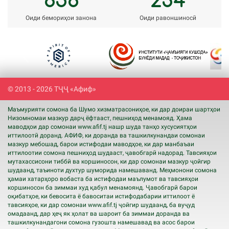
Оиди бемориҳои занона
Оиди равоншиносӣ
Previous
Next
© 2013 - 2026 ТҶҶ «Афиф»
Маъмурияти сомона ба Шумо хизматрасониҳое, ки дар доираи шартҳои
Низомномаи мазкур дарҷ ёфтааст, пешниҳод менамояд. Ҳама
маводҳои дар сомонаи www.
afif
.tj нашр шуда танҳо хусусиятҳои
иттилоотӣ доранд. АФИФ, ки доранда ва ташкилкунандаи сомонаи
мазкур мебошад, барои истифодаи маводҳое, ки дар манбаъаи
иттилоотии сомона пешниҳод шудааст, ҷавобгарӣ надорад. Тавсияҳои
мутахассисони тиббӣ ва коршиносон, ки дар сомонаи мазкур ҷойгир
шудаанд, таъиноти духтур шуморида намешаванд. Меҳмонони сомона
ҳамаи хатарҳоро вобаста ба истифодаи маълумот ва тавсияҳои
коршиносон ба зиммаи худ қабул менамоянд. Ҷавобгарӣ барои
оқибатҳое, ки бевосита ё бавоситаи истифодабарии иттилоот ё
тавсияҳое, ки дар сомонаи www.
afif
.tj ҷойгир шудаанд, ба вуҷуд
омадаанд, дар ҳеҷ як ҳолат ва шароит ба зиммаи доранда ва
ташкилкунандагони сомона гузошта намешавад ва асос барои