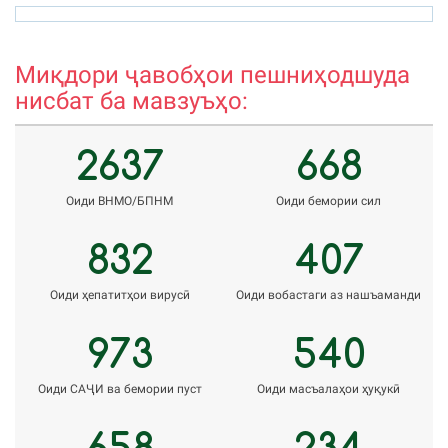
azamova.shahnoza@mail.ru
r
Миқдори ҷавобҳои пешниҳодшуда
нисбат ба мавзуъҳо:
2637
668
Оиди ВНМО/БПНМ
Оиди бемории сил
832
407
Оиди ҳепатитҳои вирусӣ
Оиди вобастаги аз нашъаманди
973
540
Оиди САҶИ ва бемории пуст
Оиди масъалаҳои ҳуқукӣ
658
234