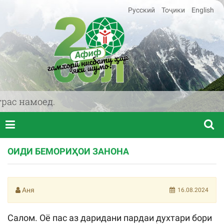
Русский
Тоҷики
English
ас намоед.
ОИДИ БЕМОРИҲОИ ЗАНОНА
Аня
16.08.2024
Салом. Оё пас аз даридани пардаи духтари бори