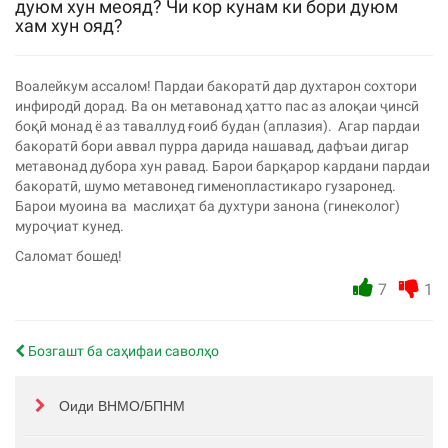
дуюм хун меояд? Чи кор кунам ки бори дуюм
хам хун ояд?
Воалейкум ассалом! Пардаи бакоратӣ дар духтарон сохтори
инфиродӣ дорад. Ва он метавонад ҳатто пас аз алоқаи ҷинсӣ
боқӣ монад ё аз таваллуд ғоиб будан (аплазия). Агар пардаи
бакоратӣ бори аввал пурра дарида нашавад, дафъаи дигар
метавонад дубора хун равад. Барои барқарор кардани пардаи
бакоратӣ, шумо метавонед гименопластикаро гузаронед.
Барои муоина ва маслиҳат ба духтури занона (гинеколог)
муроҷиат кунед.
Саломат бошед!
7
1
Бозгашт ба саҳифаи саволҳо
Оиди ВНМО/БПНМ