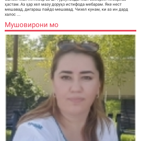
ҳастам. Аз ҳар хел мазу доруҳо истифода мебарам. Яке нест
мешавад, дигараш пайдо мешавад. Чихел кунам, ки аз ин дард
халос ....
Мушовирони мо