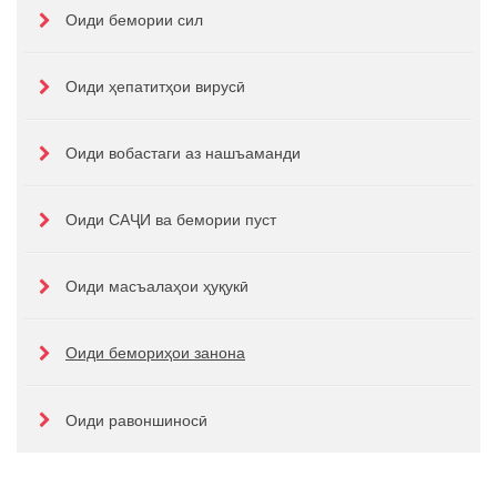
Оиди бемории сил
Оиди ҳепатитҳои вирусӣ
Оиди вобастаги аз нашъаманди
Оиди САҶИ ва бемории пуст
Оиди масъалаҳои ҳуқукӣ
Оиди бемориҳои занона
Оиди равоншиносӣ