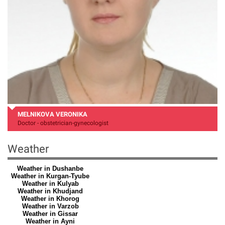
MELNIKOVA VERONIKA
Doctor - obstetrician-gynecologist
Weather
Weather in Dushanbe
Weather in Kurgan-Tyube
Weather in Kulyab
Weather in Khudjand
Weather in Khorog
Weather in Varzob
Weather in Gissar
Weather in Ayni