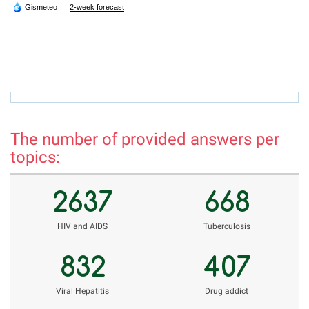
Gismeteo
2-week forecast
Veronika.meinikova.86@mail.ru
r
The number of provided answers per
topics:
2637
668
НIV and AIDS
Tuberculosis
832
407
Viral Hepatitis
Drug addict