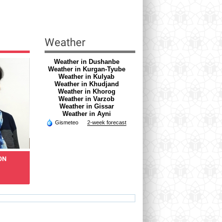
Weather
Weather in Dushanbe
Weather in Kurgan-Tyube
Weather in Kulyab
Weather in Khudjand
Weather in Khorog
Weather in Varzob
Weather in Gissar
Weather in Ayni
Gismeteo
2-week forecast
ON
MELNIKOVA VERONIKA
RAZOQOV HAMROQUL
Doctor - obstetrician-
Doctor of skin and venereal
gynecologist
diseases