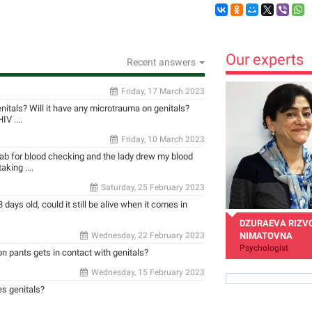
Our experts
Recent answers
Friday, 17 March 2023
enitals? Will it have any microtrauma on genitals?
V ....
Friday, 10 March 2023
 lab for blood checking and the lady drew my blood
king ....
Saturday, 25 February 2023
 days old, could it still be alive when it comes in
DZURAEVA RIZV
Wednesday, 22 February 2023
NIMATOVNA
Psychologist
 on pants gets in contact with genitals?
Wednesday, 15 February 2023
es genitals?