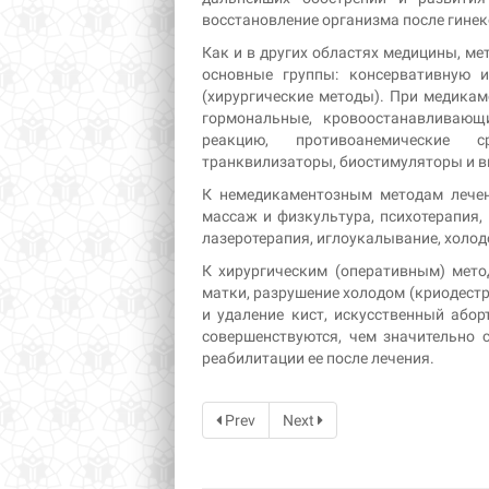
восстановление организма после гинек
Как и в других областях медицины, ме
основные группы: консервативную 
(хирургические методы). При медика
гормональные, кровоостанавливающ
реакцию, противоанемические ср
транквилизаторы, биостимуляторы и 
К немедикаментозным методам лечени
массаж и физкультура, психотерапия, 
лазеротерапия, иглоукалывание, холо
К хирургическим (оперативным) мето
матки, разрушение холодом (криодестр
и удаление кист, искусственный або
совершенствуются, чем значительно
реабилитации ее после лечения.
Prev
Next