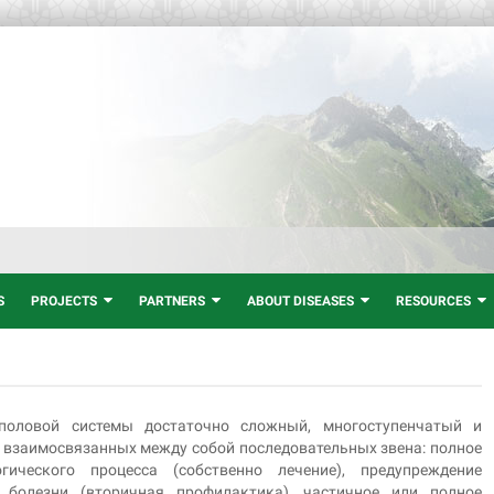
S
PROJECTS
PARTNERS
ABOUT DISEASES
RESOURCES
половой системы достаточно сложный, многоступенчатый и
 взаимосвязанных между собой последовательных звена: полное
гического процесса (собственно лечение), предупреждение
 болезни (вторичная профилактика), частичное или полное