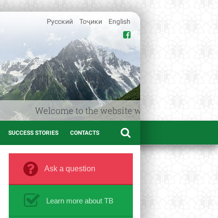
Русский
Тоҷики
English
Welcome to the website www.afif.tj – the Medica
SUCCESS STORIES
CONTACTS
Ask a question
Learn more about TB