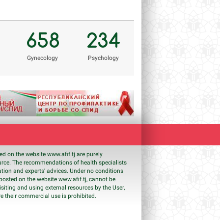
Veronika.meinikova.86@mail.ru
hamro_74@mail.ru
rh
658
234
Gynecology
Psychology
Next
shed on the website www.
afif
.tj are purely
ource. The recommendations of health specialists
ation and experts’ advices. Under no conditions
s posted on the website www.
afif
.tj, cannot be
isiting and using external resources by the User,
e their commercial use is prohibited.