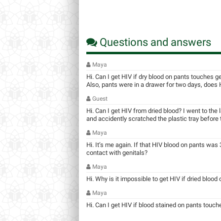
Questions and answers
Maya
Hi. Can I get HIV if dry blood on pants touches g
Also, pants were in a drawer for two days, does HI
Guest
Hi. Can I get HIV from dried blood? I went to the
and accidently scratched the plastic tray before ta
Maya
Hi. It’s me again. If that HIV blood on pants was 3
contact with genitals?
Maya
Hi. Why is it impossible to get HIV if dried blood
Maya
Hi. Can I get HIV if blood stained on pants touch