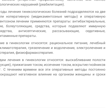
ологических нарушений (реабилитация).
тоды лечения гинекологических болезней подразделяются на две
или ноперативную (медикаментозные методы) и оперативную
ментозном лечении применяются препараты: антибактериальные,
ие, болеутоляющие, средства, которые подавляют иммунную
едства, антисептические, рассасывающие, седативные,
витаминные препараты.
е в гинекологии относятся: рациональное питание, лечебный
климатотерапия, грязелечение и водолечение, электролечение и
дотерапия, физиофармакотерапия.
дам лечения в гинекологии относятся: выскабливание полости
укция), прижигания током, иссечение током, вскрытие гнойников
рт. С течением времени все эти оперативные методы постоянно
 сокращают негативное влияние на организм женщины и сроки