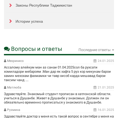
Законы Республики Таджикистан
Истории успеха
Вопросы и ответы
Последние ответы
Мехринисо
24.01.2025
Ассалому алейкум ман аз санаи 01.04.2025сол ба рухсати
хомиладори мебароям .Ман дар як хафта 5 руз кор мекунам барои
хамин мехохам фахмамки чи тавр хисоб карда мешавад барои
таксим чанд ....
Матлюба
21.01.2025
Здравствуйте. Знакомый студент прописан в хатлонской области.
учиться в Душанбе. Живет в Душанбе у знакомых. Должен ли он
обязательно временно прописаться у знакомого в Душанбе.
Рухмина
16.01.2025
Здравствуйте доктор у меня есть такой вопрос в сентябре у меня на