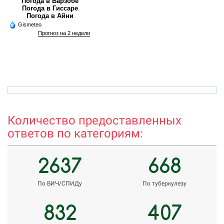
Погода в Варзобе
Погода в Гиссаре
Погода в Айни
Gismeteo
Прогноз на 2 недели
azamova.shahnoza@mail.ru
r
Количество предоставленных
ответов по категориям:
2637
668
По ВИЧ/СПИДу
По туберкулезу
832
407