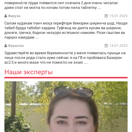
поверхности груди появился сип сначала 2 дня очень чисалас
даже спат не могла по ночам потом пила таблетку ....
Фируза
15.01.2025
Салом кудакам панч моҳа гирифтори бемории ширинча шуд. Назди
табиб бурда табобат кардем. Гуфтанд ки диета кунам ва ширини,
донаги, гречка, боднок чизҳоро истеъмол намоям. Рози гаштам ва
парҳез намудам ....
Фарангис
14.01.2025
Здравствуйте во время беременности у меня появилась прыщи на
лице после рода стало хуже сейчас я на ГВ и пробовала Базирон
ас2.5 и много мази что не помогло не знаю ....
Наши эксперты