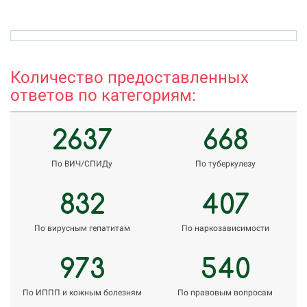
veronika.meinikova.86@mail.ru
h
Количество предоставленных
ответов по категориям:
2637
668
По ВИЧ/СПИДу
По туберкулезу
832
407
По вирусным гепатитам
По наркозависимости
973
540
По ИППП и кожным болезням
По правовым вопросам