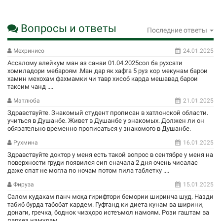
Вопросы и ответы
Последние ответы
Мехринисо
24.01.2025
Ассалому алейкум ман аз санаи 01.04.2025сол ба рухсати
хомиладори мебароям .Ман дар як хафта 5 руз кор мекунам барои
хамин мехохам фахмамки чи тавр хисоб карда мешавад барои
таксим чанд ....
Матлюба
21.01.2025
Здравствуйте. Знакомый студент прописан в хатлонской области.
учиться в Душанбе. Живет в Душанбе у знакомых. Должен ли он
обязательно временно прописаться у знакомого в Душанбе.
Рухмина
16.01.2025
Здравствуйте доктор у меня есть такой вопрос в сентябре у меня на
поверхности груди появился сип сначала 2 дня очень чисалас
даже спат не могла по ночам потом пила таблетку ....
Фируза
15.01.2025
Салом кудакам панч моҳа гирифтори бемории ширинча шуд. Назди
табиб бурда табобат кардем. Гуфтанд ки диета кунам ва ширини,
донаги, гречка, боднок чизҳоро истеъмол намоям. Рози гаштам ва
парҳез намудам ....