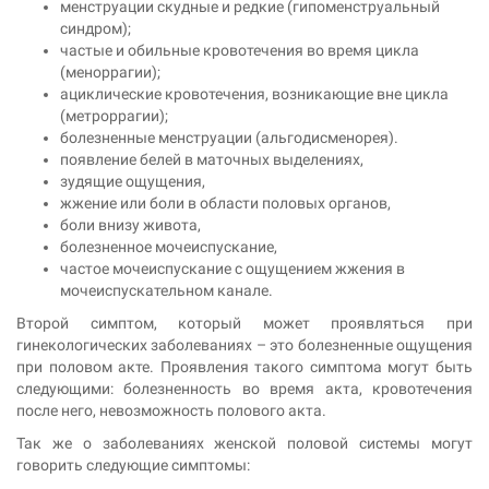
менструации скудные и редкие (гипоменструальный
синдром);
частые и обильные кровотечения во время цикла
(меноррагии);
ациклические кровотечения, возникающие вне цикла
(метроррагии);
болезненные менструации (альгодисменорея).
появление белей в маточных выделениях,
зудящие ощущения,
жжение или боли в области половых органов,
боли внизу живота,
болезненное мочеиспускание,
частое мочеиспускание с ощущением жжения в
мочеиспускательном канале.
Второй симптом, который может проявляться при
гинекологических заболеваниях – это болезненные ощущения
при половом акте. Проявления такого симптома могут быть
следующими: болезненность во время акта, кровотечения
после него, невозможность полового акта.
Так же о заболеваниях женской половой системы могут
говорить следующие симптомы: