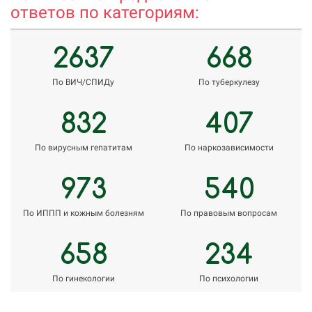
ответов по категориям:
2637
668
По ВИЧ/СПИДу
По туберкулезу
832
407
По вирусным гепатитам
По наркозависимости
973
540
По ИППП и кожным болезням
По правовым вопросам
658
234
По гинекологии
По психологии