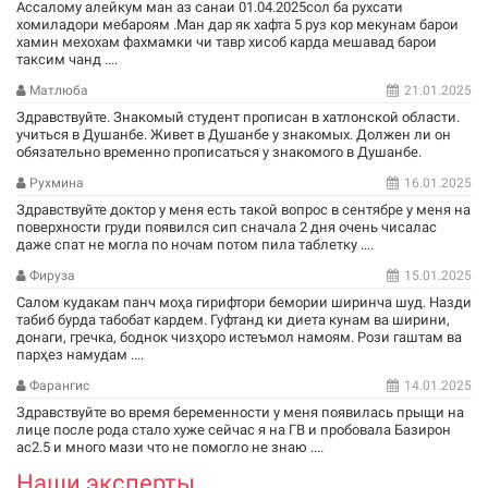
Ассалому алейкум ман аз санаи 01.04.2025сол ба рухсати
хомиладори мебароям .Ман дар як хафта 5 руз кор мекунам барои
хамин мехохам фахмамки чи тавр хисоб карда мешавад барои
таксим чанд ....
Матлюба
21.01.2025
Здравствуйте. Знакомый студент прописан в хатлонской области.
учиться в Душанбе. Живет в Душанбе у знакомых. Должен ли он
обязательно временно прописаться у знакомого в Душанбе.
Рухмина
16.01.2025
Здравствуйте доктор у меня есть такой вопрос в сентябре у меня на
поверхности груди появился сип сначала 2 дня очень чисалас
даже спат не могла по ночам потом пила таблетку ....
Фируза
15.01.2025
Салом кудакам панч моҳа гирифтори бемории ширинча шуд. Назди
табиб бурда табобат кардем. Гуфтанд ки диета кунам ва ширини,
донаги, гречка, боднок чизҳоро истеъмол намоям. Рози гаштам ва
парҳез намудам ....
Фарангис
14.01.2025
Здравствуйте во время беременности у меня появилась прыщи на
лице после рода стало хуже сейчас я на ГВ и пробовала Базирон
ас2.5 и много мази что не помогло не знаю ....
Наши эксперты