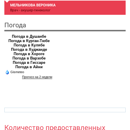
МЕЛЬНИКОВА ВЕРОНИКА
Врач - акушер-гинеколог
Погода
Погода в Душанбе
Погода в Курган-Тюбе
Погода в Кулябе
Погода в Худжанде
Погода в Хороге
Погода в Варзобе
Погода в Гиссаре
Погода в Айни
Gismeteo
Прогноз на 2 недели
veronika.meinikova.86@mail.ru
h
Количество предоставленных