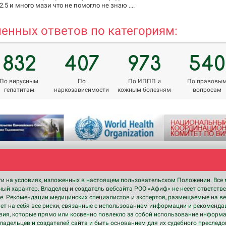
.5 и много мази что не помогло не знаю ....
енных ответов по категориям:
832
407
973
540
По вирусным
По
По ИППП и
По правовы
гепатитам
наркозависимости
кожным болезням
вопросам
ги на условиях, изложенных в настоящем пользовательском Положении. Все 
ный характер. Владелец и создатель вебсайта РОО «Афиф» не несет ответств
. Рекомендации медицинских специалистов и экспертов, размещаемые на ве
т на себя все риски, связанные с использованием информации и рекомендац
твия, которые прямо или косвенно повлекло за собой использование информ
а владельцев и создателей сайта и быть основанием для их судебного преслед