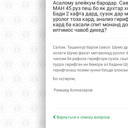
Асалому алейкум бародар. Саво
МАН 45 руз пеш бо як духтар х
Бади 2 хафта дард, сузок дар 
уролог тоза кард, анализ гир
кард ба касали спит монанд до
илтимос чавоб дихед?
Салом. Ташаккур барои савол. Шумо ду
холати Шумо факат метавонад уролог ё
чинсии бе рифола гирифтори сузок гаш
пурра гирифтан ин бемори аз бадани 
гирифтанаш лозим чунки баъди алокаи
Бо эҳтиром,
Рамшед Холназаров
Вернуться к списку вопросв