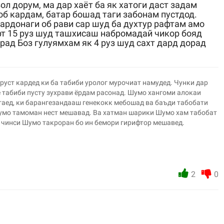
л дорум, ма дар хаёт ба як хатоги даст задам
об кардам, батар бошад таги забонам пустдод.
мардонаги об рави сар шуд ба духтур рафтам амо
ифт 15 руз шуд ташхисаш набромадай чикор бояд
рад Боз гулуямхам як 4 руз шуд сахт дард дорад
руст кардед ки ба табиби уролог мурочиат намудед. Чунки дар
 табиби пусту зухрави ёрдам расонад. Шумо хангоми алокаи
таед, ки барангезандааш генекокк мебошад ва баъди табобати
Шумо тамоман нест мешавад. Ва хатман шарики Шумо хам табобат
 чинси Шумо такроран бо ин бемори гирифтор мешавед.
2
0