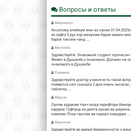
Вопросы и ответы
Мехринисо
Ассалому алейкум ман аз санаи 01.04.2025
як хафта 5 руз кор мекунам барои хамин м
барои таксим чанд ....
Матлюба
Здравствуйте. Знакомый студент прописан в
Живет в Душанбе у знакомых. Должен ли он
знакомого в Душанбе.
Рухмина
Здравствуйте доктор у меня есть такой вопр
появился сип сначала 2 дня очень чисалас
таблетку ....
Фируза
Салом кудакам панч моҳа гирифтори бемори
кардем. Гуфтанд ки диета кунам ва ширини,
намоям. Рози гаштам ва парҳез намудам ....
Фарангис
Здравствуйте во время беременности у мен