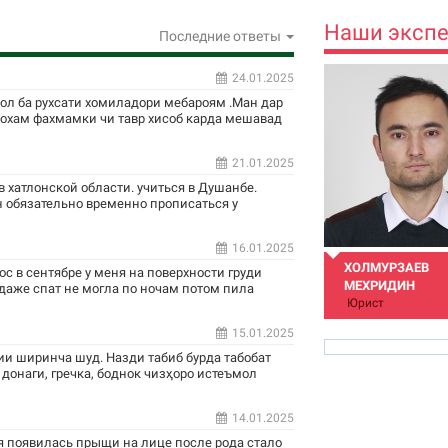
Наши эксп
Последние ответы
24.01.2025
сол ба рухсати хомиладори мебароям .Ман дар
ехохам фахмамки чи тавр хисоб карда мешавад
21.01.2025
 хатлонской области. учиться в Душанбе.
 обязательно временно прописаться у
16.01.2025
ХОЛМУРЗАЕВ
ос в сентябре у меня на поверхности груди
МЕХРИДИН
 даже спат не могла по ночам потом пила
Юрист
15.01.2025
и ширинча шуд. Назди табиб бурда табобат
 донаги, гречка, боднок чизҳоро истеъмол
14.01.2025
mehridin.kh@gmail.
я появилась прыщи на лице после рода стало