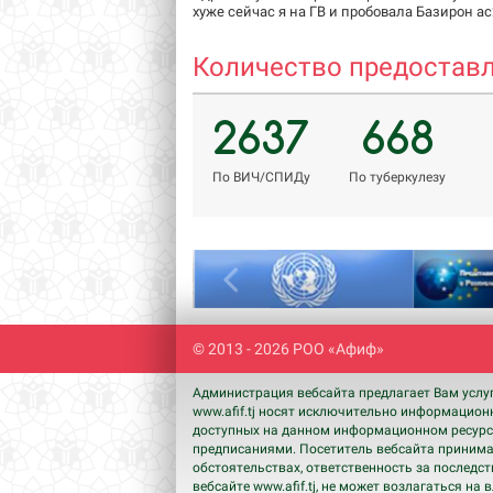
хуже сейчас я на ГВ и пробовала Базирон ас2
Количество предоставл
2637
668
По ВИЧ/СПИДу
По туберкулезу
Previous
© 2013 - 2026 РОО «Афиф»
Администрация вебсайта предлагает Вам услу
www.afif.tj носят исключительно информацион
доступных на данном информационном ресурсе
предписаниями. Посетитель вебсайта принимае
обстоятельствах, ответственность за последс
вебсайте www.afif.tj, не может возлагаться н