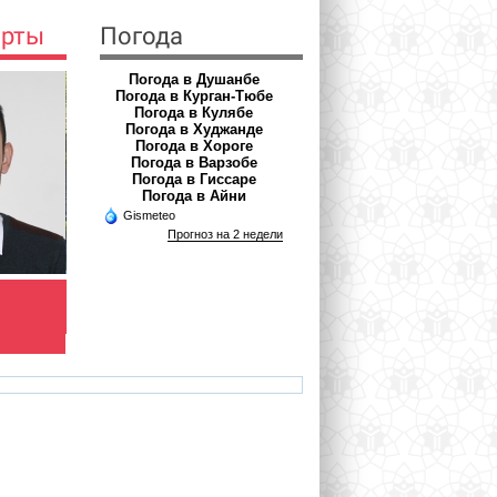
ерты
Погода
Погода в Душанбе
Погода в Курган-Тюбе
Погода в Кулябе
Погода в Худжанде
Погода в Хороге
Погода в Варзобе
Погода в Гиссаре
Погода в Айни
Gismeteo
Прогноз на 2 недели
АЪЗАМОВА ШАХНОЗА
МЕЛЬНИКОВА
Врач фтизиатр
ВЕРОНИКА
Врач - акушер-гинеколог
com
azamova.shahnoza@mail.ru
veronika.meinikova.86@mail.ru
ha