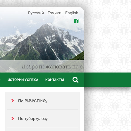
Русский
Тоҷики
English
Добро пожаловать на сайт www.afif.tj - 
ИСТОРИИ УСПЕХА
КОНТАКТЫ
По ВИЧ/СПИДу
По туберкулезу