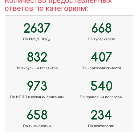
Количество предоставленных
ответов по категориям:
2637
668
По ВИЧ/СПИДу
По туберкулезу
832
407
По вирусным гепатитам
По наркозависимости
973
540
По ИППП и кожным болезням
По правовым вопросам
658
234
По гинекологии
По психологии