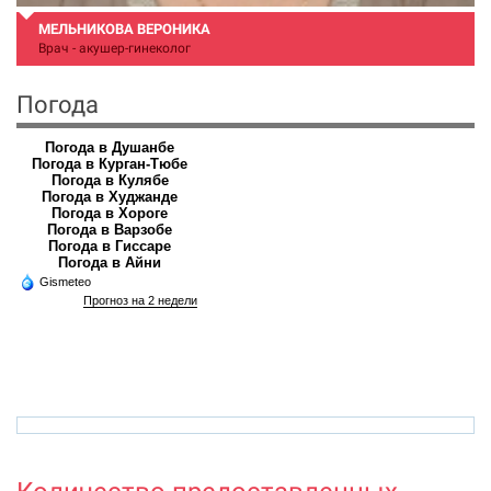
МЕЛЬНИКОВА ВЕРОНИКА
Врач - акушер-гинеколог
Погода
Погода в Душанбе
Погода в Курган-Тюбе
Погода в Кулябе
Погода в Худжанде
Погода в Хороге
Погода в Варзобе
Погода в Гиссаре
Погода в Айни
Gismeteo
Прогноз на 2 недели
veronika.meinikova.86@mail.ru
r