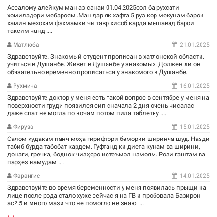
Ассалому алейкум ман аз санаи 01.04.2025сол ба рухсати
хомиладори мебароям .Ман дар як хафта 5 руз кор мекунам барои
хамин мехохам фахмамки чи тавр хисоб карда мешавад барои
таксим чанд ....
Матлюба
21.01.2025
Здравствуйте. Знакомый студент прописан в хатлонской области.
учиться в Душанбе. Живет в Душанбе у знакомых. Должен ли он
обязательно временно прописаться у знакомого в Душанбе.
Рухмина
16.01.2025
Здравствуйте доктор у меня есть такой вопрос в сентябре у меня на
поверхности груди появился сип сначала 2 дня очень чисалас
даже спат не могла по ночам потом пила таблетку ....
Фируза
15.01.2025
Салом кудакам панч моҳа гирифтори бемории ширинча шуд. Назди
табиб бурда табобат кардем. Гуфтанд ки диета кунам ва ширини,
донаги, гречка, боднок чизҳоро истеъмол намоям. Рози гаштам ва
парҳез намудам ....
Фарангис
14.01.2025
Здравствуйте во время беременности у меня появилась прыщи на
лице после рода стало хуже сейчас я на ГВ и пробовала Базирон
ас2.5 и много мази что не помогло не знаю ....